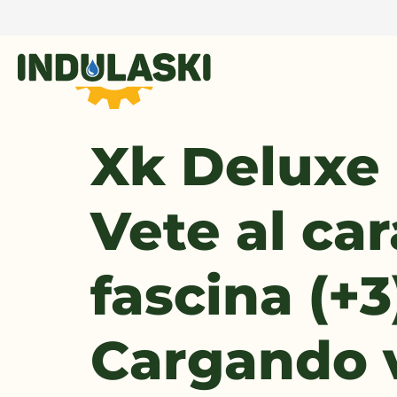
Xk Deluxe
Vete al car
fascina (+3
Cargando v