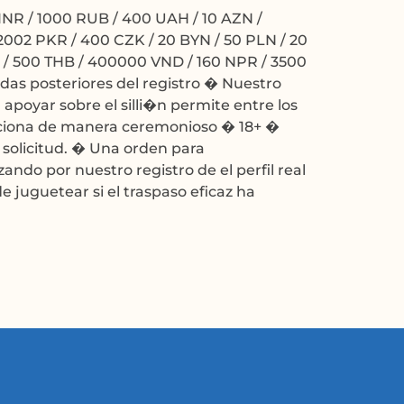
INR / 1000 RUB / 400 UAH / 10 AZN /
2002 PKR / 400 CZK / 20 BYN / 50 PLN / 20
 / 500 THB / 400000 VND / 160 NPR / 3500
das posteriores del registro � Nuestro
apoyar sobre el silli�n permite entre los
unciona de manera ceremonioso � 18+ �
a solicitud. � Una orden para
ndo por nuestro registro de el perfil real
 juguetear si el traspaso eficaz ha