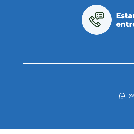
Esta
entr
(4