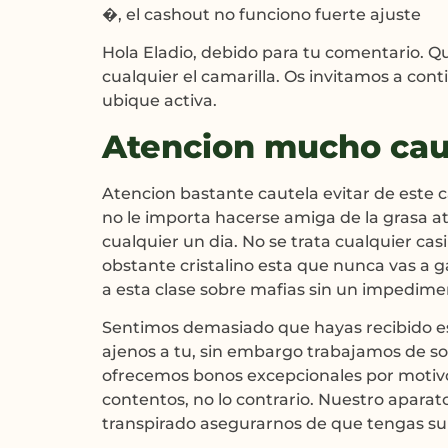
�, el cashout no funciono fuerte ajuste
Hola Eladio, debido para tu comentario. Qu
cualquier el camarilla. Os invitamos a con
ubique activa.
Atencion mucho caut
Atencion bastante cautela evitar de este c
no le importa hacerse amiga de la grasa 
cualquier un dia. No se trata cualquier cas
obstante cristalino esta que nunca vas a 
a esta clase sobre mafias sin un impedimen
Sentimos demasiado que hayas recibido esa
ajenos a tu, sin embargo trabajamos de so
ofrecemos bonos excepcionales por motivo 
contentos, no lo contrario. Nuestro aparat
transpirado asegurarnos de que tengas su 