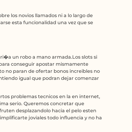
re los novios llamados ni a lo largo de
iarse esta funcionalidad una vez que se
seri�a un robo a mano armada.Los slots si
o para conseguir apostar mismamente
ato no paran de ofertar bonos increibles no
 entiendo igual que podran dejar comenzar
tos problemas tecnicos en la en internet,
arima serio. Queremos concretar que
fruten desplazandolo hacia el pelo esten
plificarte joviales todo influencia y no ha