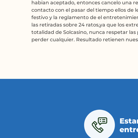
habian aceptado, entonces cancelo una re
contacto con el pasar del tiempo ellos de 
festivo y la reglamento de el entretenimi
las retiradas sobre 24 ratos,ya que los e
totalidad de Solcasino, nunca respetar las
perder cualquier. Resultado retienen nues
Esta
entr