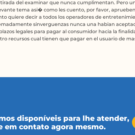
tirada del examinar que nunca cumplimentan. Pero una
levante tema asi� como les cuento, por favor, aprueben 
ento quiere decir a todos los operadores de entreteni
xtremadamente sinverguenzas nunca una habian aceptado
 plazos legales para pagar al consumidor hacia la fina
tro recursos cual tienen que pagar en el usuario de ma
mos disponíveis para lhe atender,
e em contato agora mesmo.