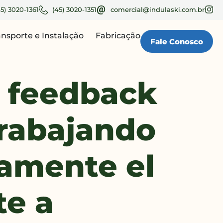
45) 3020-1361
(45) 3020-1351
comercial@indulaski.com.br
ansporte e Instalação
Fabricação
Fale Conosco
 feedback
rabajando
uamente el
te a