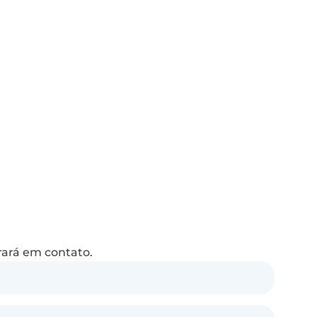
rará em contato.