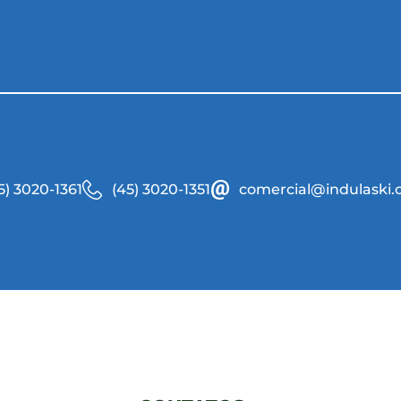
5) 3020-1361
(45) 3020-1351
comercial@indulaski.