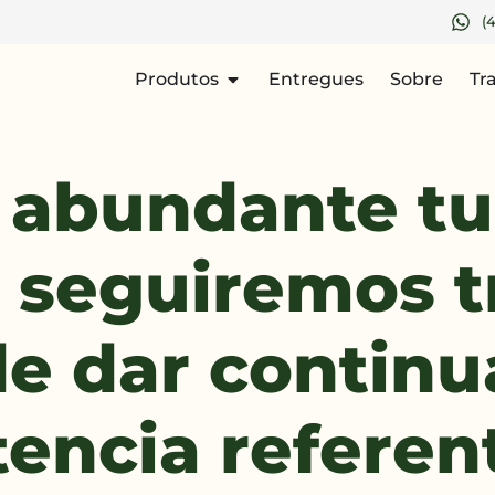
(
Produtos
Entregues
Sobre
Tr
 abundante tu
 seguiremos t
 de dar contin
tencia referen