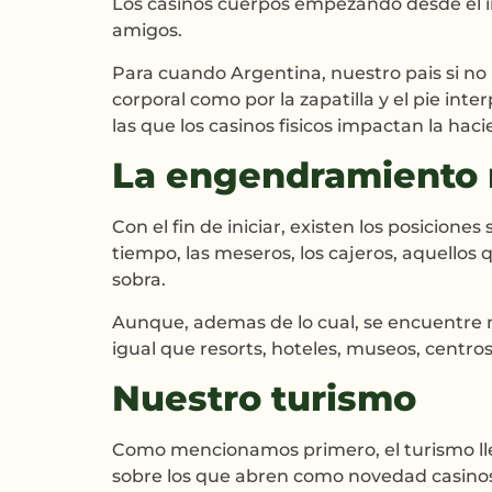
Los casinos cuerpos empezando desde el in
amigos.
Para cuando Argentina, nuestro pais si no
corporal como por la zapatilla y el pie int
las que los casinos fisicos impactan la haci
La engendramiento 
Con el fin de iniciar, existen los posicion
tiempo, las meseros, los cajeros, aquellos
sobra.
Aunque, ademas de lo cual, se encuentre 
igual que resorts, hoteles, museos, centr
Nuestro turismo
Como mencionamos primero, el turismo lle
sobre los que abren como novedad casinos 