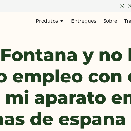
(
Produtos
Entregues
Sobre
Tr
Fontana y no 
o empleo con 
 mi aparato e
nas de espana