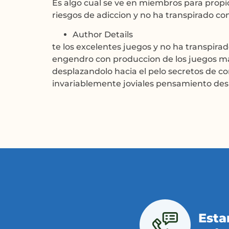
Es algo cual se ve en miembros para prop
riesgos de adiccion y no ha transpirado c
Author Details
te los excelentes juegos y no ha transpira
engendro con produccion de los juegos mas
desplazandolo hacia el pelo secretos de c
invariablemente joviales pensamiento desp
Esta