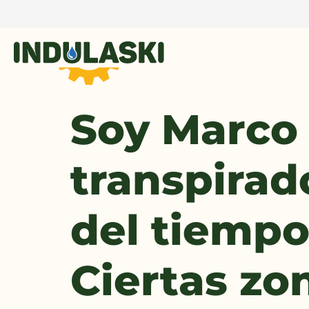
Soy Marco 
transpirad
del tiempo
Ciertas zo