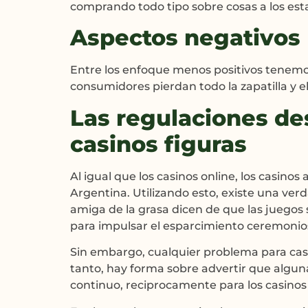
comprando todo tipo sobre cosas a los es
Aspectos negativos
Entre los enfoque menos positivos tenemos
consumidores pierdan todo la zapatilla y e
Las regulaciones des
casinos figuras
Al igual que los casinos online, los casi
Argentina. Utilizando esto, existe una ve
amiga de la grasa dicen de que las juegos
para impulsar el esparcimiento ceremonio
Sin embargo, cualquier problema para cas
tanto, hay forma sobre advertir que alguna
continuo, reciprocamente para los casinos 