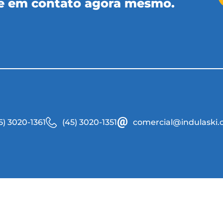
e em contato agora mesmo.
5) 3020-1361
(45) 3020-1351
comercial@indulaski.