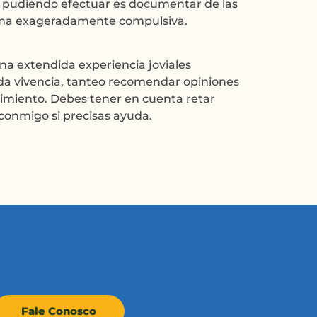
o pudiendo efectuar es documentar de las
forma exageradamente compulsiva.
na extendida experiencia joviales
ida vivencia, tanteo recomendar opiniones
nimiento. Debes tener en cuenta retar
conmigo si precisas ayuda.
Fale Conosco