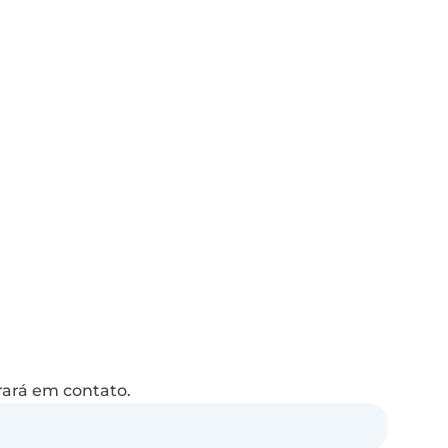
rará em contato.