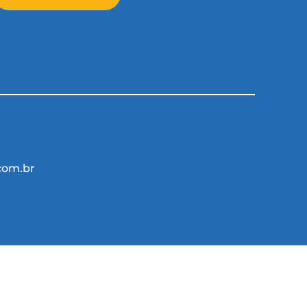
com.br