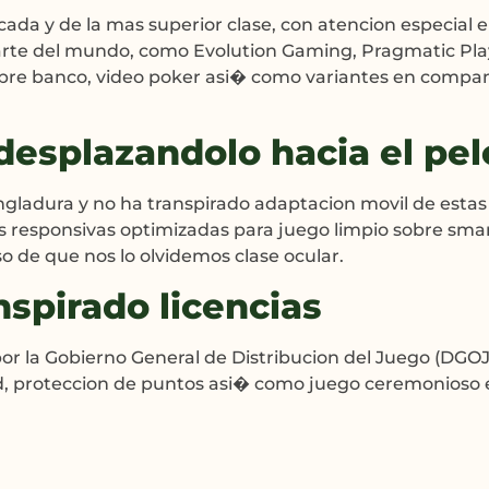
cada y de la mas superior clase, con atencion especial
parte del mundo, como Evolution Gaming, Pragmatic P
sobre banco, video poker asi� como variantes en compan
.
desplazandolo hacia el pel
ngladura y no ha transpirado adaptacion movil de estas
es responsivas optimizadas para juego limpio sobre sm
so de que nos lo olvidemos clase ocular.
nspirado licencias
or la Gobierno General de Distribucion del Juego (DGO
dad, proteccion de puntos asi� como juego ceremonioso