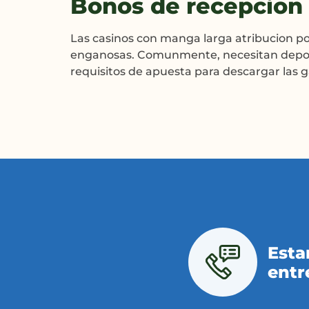
Bonos de recepcion
Las casinos con manga larga atribucion po
enganosas. Comunmente, necesitan deposi
requisitos de apuesta para descargar las 
Esta
entr