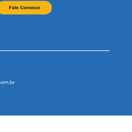
Fale Conosco
com.br