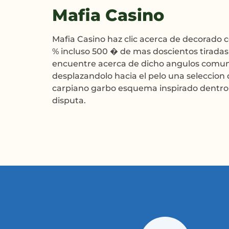
Mafia Casino
Mafia Casino haz clic acerca de decorado c
% incluso 500 � de mas doscientos tiradas-
encuentre acerca de dicho angulos comun
desplazandolo hacia el pelo una seleccion 
carpiano garbo esquema inspirado dentro d
disputa.