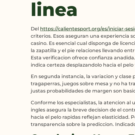
linea
Del
https://calientesport.org/es/iniciar-ses
criterios. Esos aseguran una experiencia 
casino. Es esencial cual disponga de lice
la zapatilla y el pie relaciones llevando e
Esta verificacion ofrece confianza anadida
indica certeza desplazandolo hacia el pelo
En segunda instancia, la variacion y clase
tragaperras, juegos sobre mesa y no ha tra
justas probabilidades de margen son basic
Conforme los especialistas, la atencion al
ingles asegura la breve decision de el co
hacia el pelo rapidas reflejan elasticidad.
transparencia sobre la prediccion. Indicad