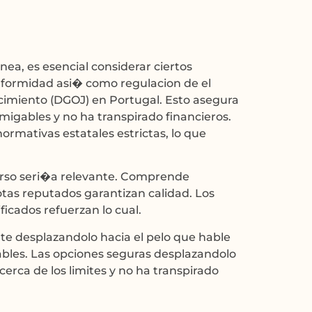
nea, es esencial considerar ciertos
onformidad asi� como regulacion de el
rcimiento (DGOJ) en Portugal. Esto asegura
amigables y no ha transpirado financieros.
ormativas estatales estrictas, lo que
iverso seri�a relevante. Comprende
otas reputados garantizan calidad. Los
icados refuerzan lo cual.
nte desplazandolo hacia el pelo que hable
ables. Las opciones seguras desplazandolo
cerca de los limites y no ha transpirado