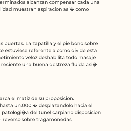
 determinados alcanzan compensar cada una
ualidad muestran aspiracion asi� como
puertas. La zapatilla y el pie bono sobre
e estuviese referente a como divide esta
ometimiento veloz deshabilita todo masaje
 reciente una buena destreza fluida asi�
arca el matiz de su proposicion:
 hasta un.000 � desplazandolo hacia el
a patologi�a del tunel carpiano disposicion
ier reverso sobre tragamonedas