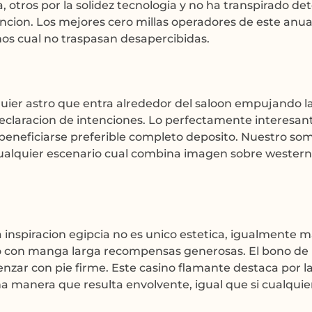
, otros por la solidez tecnologia y no ha transpirado
tincion. Los mejores cero millas operadores de este an
os cual no traspasan desapercibidas.
ier astro que entra alrededor del saloon empujando las 
eclaracion de intenciones. Lo perfectamente interesant
a beneficiarse preferible completo deposito. Nuestro s
 cualquier escenario cual combina imagen sobre western
a inspiracion egipcia no es unico estetica, igualmente m
do con manga larga recompensas generosas. El bono de
menzar con pie firme. Este casino flamante destaca por l
una manera que resulta envolvente, igual que si cualqu