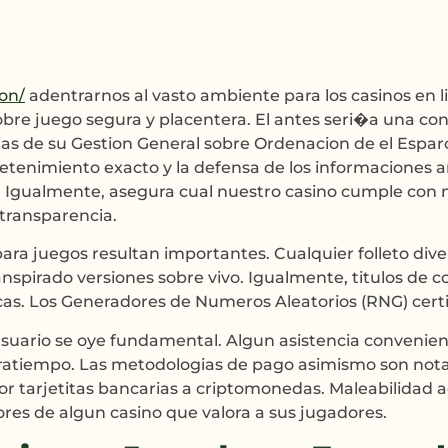
ion/
adentrarnos al vasto ambiente para los casinos en li
sobre juego segura y placentera. El antes seri�a una c
ncias de su Gestion General sobre Ordenacion de el Espa
ntretenimiento exacto y la defensa de los informaciones 
. Igualmente, asegura cual nuestro casino cumple con n
 transparencia.
 para juegos resultan importantes. Cualquier folleto d
nspirado versiones sobre vivo. Igualmente, titulos de c
as. Los Generadores de Numeros Aleatorios (RNG) certif
 usuario se oye fundamental. Algun asistencia convenie
ntratiempo. Las metodologias de pago asimismo son not
 Por tarjetitas bancarias a criptomonedas. Maleabilidad a
ores de algun casino que valora a sus jugadores.