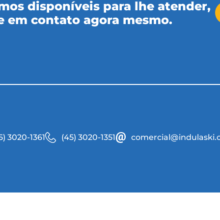
mos disponíveis para lhe atender,
e em contato agora mesmo.
5) 3020-1361
(45) 3020-1351
comercial@indulaski.