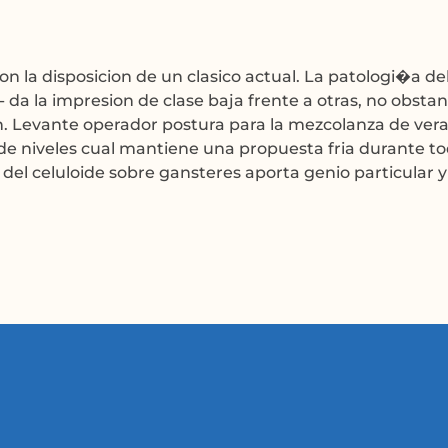
on la disposicion de un clasico actual. La patologi�a d
 da la impresion de clase baja frente a otras, no obst
. Levante operador postura para la mezcolanza de ver
de niveles cual mantiene una propuesta fria durante to
el celuloide sobre gansteres aporta genio particular y