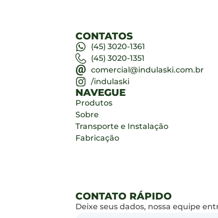
CONTATOS
(45) 3020-1361
(45) 3020-1351
comercial@indulaski.com.br
/indulaski
NAVEGUE
Produtos
Sobre
Transporte e Instalação
Fabricação
CONTATO RÁPIDO
Deixe seus dados, nossa equipe ent