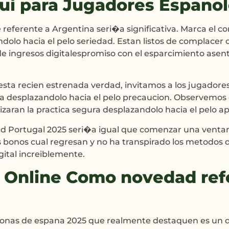
ui para Jugadores Espano
e referente a Argentina seri�a significativa. Marca el 
dolo hacia el pelo seriedad. Estan listos de complacer
 ingresos digitalespromiso con el esparcimiento asent
ta recien estrenada verdad, invitamos a los jugadores
ga desplazandolo hacia el pelo precaucion. Observemos e
izaran la practica segura desplazandolo hacia el pelo a
d Portugal 2025 seri�a igual que comenzar una ventan
as bonos cual regresan y no ha transpirado los metodo
gital increiblemente.
 Online Como novedad ref
 zonas de espana 2025 que realmente destaquen es un de