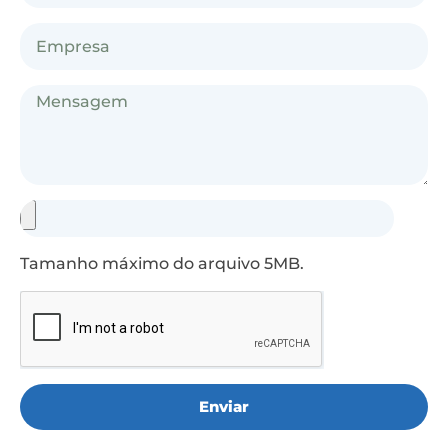
Tamanho máximo do arquivo 5MB.
Enviar