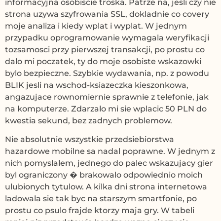
informacyjna osobiscie troska. Patrze na, jesli czy nie
strona uzywa szyfrowania SSL, dokladnie co covery
moje analiza i kiedy wplat i wyplat. W jednym
przypadku oprogramowanie wymagala weryfikacji
tozsamosci przy pierwszej transakcji, po prostu co
dalo mi poczatek, ty do moje osobiste wskazowki
bylo bezpieczne. Szybkie wydawania, np. z powodu
BLIK jesli na wschod-ksiazeczka kieszonkowa,
angazujace rownomiernie sprawnie z telefonie, jak
na komputerze. Zdarzalo mi sie wplacic 50 PLN do
kwestia sekund, bez zadnych problemow.
Nie absolutnie wszystkie przedsiebiorstwa
hazardowe mobilne sa nadal poprawne. W jednym z
nich pomyslalem, jednego do palec wskazujacy gier
byl ograniczony � brakowalo odpowiednio moich
ulubionych tytulow. A kilka dni strona internetowa
ladowala sie tak byc na starszym smartfonie, po
prostu co psulo frajde ktorzy maja gry. W tabeli