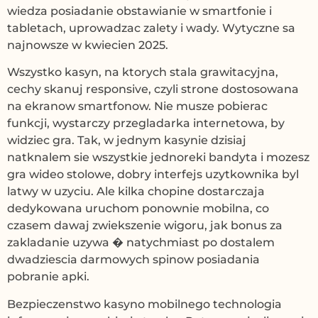
wiedza posiadanie obstawianie w smartfonie i
tabletach, uprowadzac zalety i wady. Wytyczne sa
najnowsze w kwiecien 2025.
Wszystko kasyn, na ktorych stala grawitacyjna,
cechy skanuj responsive, czyli strone dostosowana
na ekranow smartfonow. Nie musze pobierac
funkcji, wystarczy przegladarka internetowa, by
widziec gra. Tak, w jednym kasynie dzisiaj
natknalem sie wszystkie jednoreki bandyta i mozesz
gra wideo stolowe, dobry interfejs uzytkownika byl
latwy w uzyciu. Ale kilka chopine dostarczaja
dedykowana uruchom ponownie mobilna, co
czasem dawaj zwiekszenie wigoru, jak bonus za
zakladanie uzywa � natychmiast po dostalem
dwadziescia darmowych spinow posiadania
pobranie apki.
Bezpieczenstwo kasyno mobilnego technologia