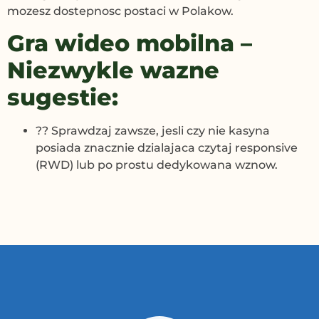
mozesz dostepnosc postaci w Polakow.
Gra wideo mobilna –
Niezwykle wazne
sugestie:
?? Sprawdzaj zawsze, jesli czy nie kasyna
posiada znacznie dzialajaca czytaj responsive
(RWD) lub po prostu dedykowana wznow.