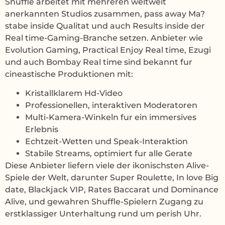
Shuffle arbeitet mit mehreren weltweit
anerkannten Studios zusammen, pass away Ma?
stabe inside Qualitat und auch Results inside der
Real time-Gaming-Branche setzen. Anbieter wie
Evolution Gaming, Practical Enjoy Real time, Ezugi
und auch Bombay Real time sind bekannt fur
cineastische Produktionen mit:
Kristallklarem Hd-Video
Professionellen, interaktiven Moderatoren
Multi-Kamera-Winkeln fur ein immersives
Erlebnis
Echtzeit-Wetten und Speak-Interaktion
Stabile Streams, optimiert fur alle Gerate
Diese Anbieter liefern viele der ikonischsten Alive-
Spiele der Welt, darunter Super Roulette, In love Big
date, Blackjack VIP, Rates Baccarat und Dominance
Alive, und gewahren Shuffle-Spielern Zugang zu
erstklassiger Unterhaltung rund um perish Uhr.