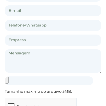
Tamanho máximo do arquivo 5MB.