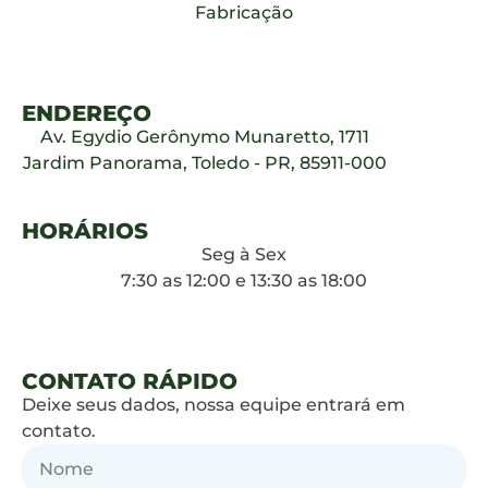
Fabricação
ENDEREÇO
Av. Egydio Gerônymo Munaretto, 1711
Jardim Panorama, Toledo - PR, 85911-000
HORÁRIOS
Seg à Sex
7:30 as 12:00 e 13:30 as 18:00
CONTATO RÁPIDO
Deixe seus dados, nossa equipe entrará em
contato.