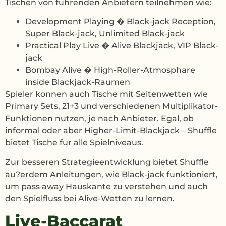
Tischen von fuhrenden Anbietern teilnehmen wie:
Development Playing � Black-jack Reception,
Super Black-jack, Unlimited Black-jack
Practical Play Live � Alive Blackjack, VIP Black-
jack
Bombay Alive � High-Roller-Atmosphare
inside Blackjack-Raumen
Spieler konnen auch Tische mit Seitenwetten wie
Primary Sets, 21+3 und verschiedenen Multiplikator-
Funktionen nutzen, je nach Anbieter. Egal, ob
informal oder aber Higher-Limit-Blackjack – Shuffle
bietet Tische fur alle Spielniveaus.
Zur besseren Strategieentwicklung bietet Shuffle
au?erdem Anleitungen, wie Black-jack funktioniert,
um pass away Hauskante zu verstehen und auch
den Spielfluss bei Alive-Wetten zu lernen.
Live-Baccarat