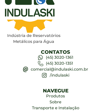
Indústria de Reservatórios
Metálicos para Água
CONTATOS
(45) 3020-1361
(45) 3020-1351
comercial@indulaski.com.br
/indulaski
NAVEGUE
Produtos
Sobre
Transporte e Instalação