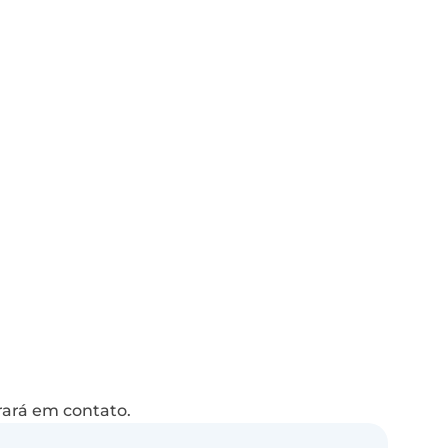
rará em contato.