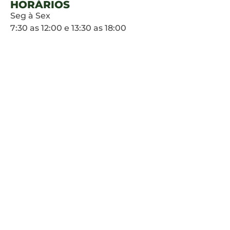
HORÁRIOS
Seg à Sex
7:30 as 12:00 e 13:30 as 18:00