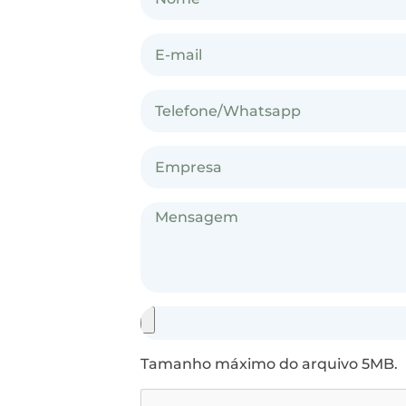
Tamanho máximo do arquivo 5MB.