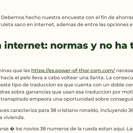
? Debemos hecho nuestra encuesta con el fin de ahorr
 ruleta saco en internet, ademas de entre las opciones
 internet: normas y no ha 
minas que las
https://es.power-of-thor.com.com/
necesar
cia el pelo lleva a cabo voltear una llanta. La consecu
 este tipo de traduccion es que cuenta con un doble cer
ndras sobra ganancias que usan esa traduccion por mot
 transpirado empeora una oportunidad sobre conseguir
luces caracteriza para 38 cristiano ronaldo, incluyendo 
a vivienda.
arse � los novios 38 numeros de la rueda estan aqui. 