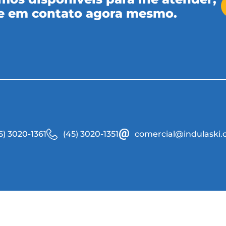
e em contato agora mesmo.
5) 3020-1361
(45) 3020-1351
comercial@indulaski.