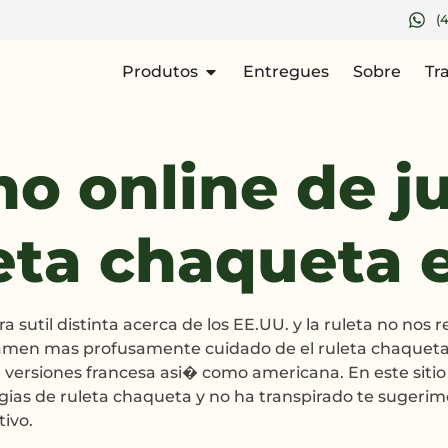
(
Produtos
Entregues
Sobre
Tr
no online de j
eta chaqueta 
util distinta acerca de los EE.UU. y la ruleta no nos r
amen mas profusamente cuidado de el ruleta chaqueta
e versiones francesa asi� como americana. En este sitio
tegias de ruleta chaqueta y no ha transpirado te sugeri
tivo.