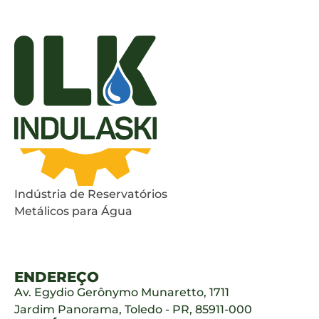
Indústria de Reservatórios
Metálicos para Água
ENDEREÇO
Av. Egydio Gerônymo Munaretto, 1711
Jardim Panorama, Toledo - PR, 85911-000