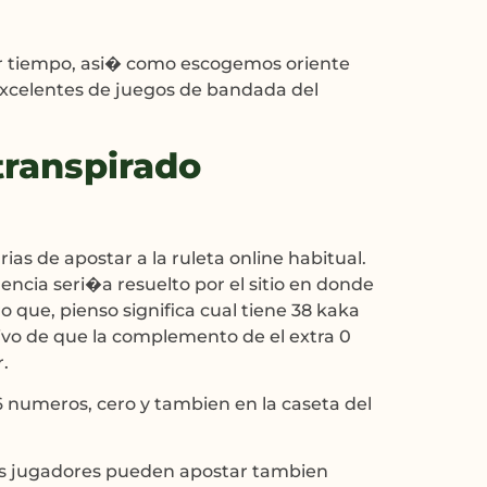
ar tiempo, asi� como escogemos oriente
 excelentes de juegos de bandada del
transpirado
ias de apostar a la ruleta online habitual.
encia seri�a resuelto por el sitio en donde
o que, pienso significa cual tiene 38 kaka
ivo de que la complemento de el extra 0
.
36 numeros, cero y tambien en la caseta del
Las jugadores pueden apostar tambien