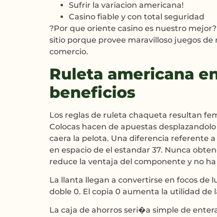
Sufrir la variacion americana!
Casino fiable y con total seguridad
?Por que oriente casino es nuestro mejor
sitio porque provee maravilloso juegos de
comercio.
Ruleta americana en
beneficios
Los reglas de ruleta chaqueta resultan fe
Colocas hacen de apuestas desplazandolo ha
caera la pelota. Una diferencia referente a
en espacio de el estandar 37. Nunca obte
reduce la ventaja del componente y no ha
La llanta llegan a convertirse en focos de 
doble 0. El copia 0 aumenta la utilidad de l
La caja de ahorros seri�a simple de enter