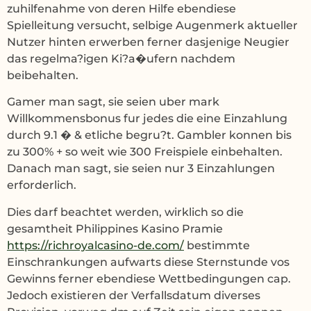
zuhilfenahme von deren Hilfe ebendiese
Spielleitung versucht, selbige Augenmerk aktueller
Nutzer hinten erwerben ferner dasjenige Neugier
das regelma?igen Ki?a�ufern nachdem
beibehalten.
Gamer man sagt, sie seien uber mark
Willkommensbonus fur jedes die eine Einzahlung
durch 9.1 � & etliche begru?t. Gambler konnen bis
zu 300% + so weit wie 300 Freispiele einbehalten.
Danach man sagt, sie seien nur 3 Einzahlungen
erforderlich.
Dies darf beachtet werden, wirklich so die
gesamtheit Philippines Kasino Pramie
https://richroyalcasino-de.com/
bestimmte
Einschrankungen aufwarts diese Sternstunde vos
Gewinns ferner ebendiese Wettbedingungen cap.
Jedoch existieren der Verfallsdatum diverses