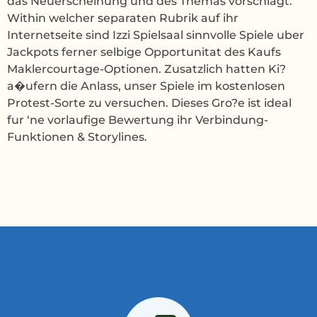
das Neuerscheinung und des Themas vorschlagt.
Within welcher separaten Rubrik auf ihr
Internetseite sind Izzi Spielsaal sinnvolle Spiele uber
Jackpots ferner selbige Opportunitat des Kaufs
Maklercourtage-Optionen. Zusatzlich hatten Ki?
a�ufern die Anlass, unser Spiele im kostenlosen
Protest-Sorte zu versuchen. Dieses Gro?e ist ideal
fur ‘ne vorlaufige Bewertung ihr Verbindung-
Funktionen & Storylines.