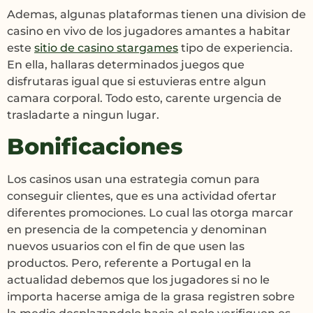
Ademas, algunas plataformas tienen una division de
casino en vivo de los jugadores amantes a habitar
este
sitio de casino stargames
tipo de experiencia.
En ella, hallaras determinados juegos que
disfrutaras igual que si estuvieras entre algun
camara corporal. Todo esto, carente urgencia de
trasladarte a ningun lugar.
Bonificaciones
Los casinos usan una estrategia comun para
conseguir clientes, que es una actividad ofertar
diferentes promociones. Lo cual las otorga marcar
en presencia de la competencia y denominan
nuevos usuarios con el fin de que usen las
productos. Pero, referente a Portugal en la
actualidad debemos que los jugadores si no le
importa hacerse amiga de la grasa registren sobre