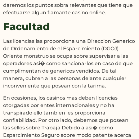
daremos los puntos sobra relevantes que tiene que
efectuarse algun flamante casino online.
Facultad
Las licencias las proporciona una Direccion Generico
de Ordenamiento de el Esparcimiento (DGOJ).
Oriente monstruo se ocupa sobre supervisar a las
operadores asi� como sancionarlos en caso de que
cumplimentan de genericos vendidos. De tal
manera, cubren a las personas delante cualquier
inconveniente que posean con la tarima.
En ocasiones, los casinos mas deben licencias
otorgadas por entes internacionales y no ha
transpirado ello tambien les proporciona
confiabilidad. Por otro lado, debemos que posean
las sellos sobre Trabaja Debido a asi� como
Esparcimiento Seguro sobre modo patente acerca