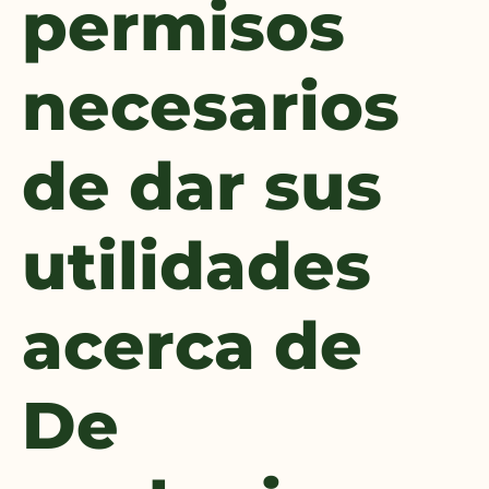
permisos
necesarios
de dar sus
utilidades
acerca de
De