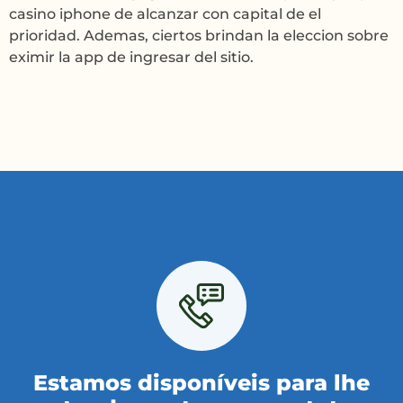
casino iphone de alcanzar con capital de el
prioridad. Ademas, ciertos brindan la eleccion sobre
eximir la app de ingresar del sitio.
Estamos disponíveis para lhe