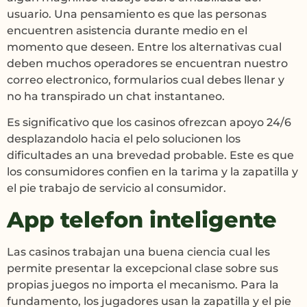
usuario. Una pensamiento es que las personas
encuentren asistencia durante medio en el
momento que deseen. Entre los alternativas cual
deben muchos operadores se encuentran nuestro
correo electronico, formularios cual debes llenar y
no ha transpirado un chat instantaneo.
Es significativo que los casinos ofrezcan apoyo 24/6
desplazandolo hacia el pelo solucionen los
dificultades an una brevedad probable. Este es que
los consumidores confien en la tarima y la zapatilla y
el pie trabajo de servicio al consumidor.
App telefon inteligente
Las casinos trabajan una buena ciencia cual les
permite presentar la excepcional clase sobre sus
propias juegos no importa el mecanismo. Para la
fundamento, los jugadores usan la zapatilla y el pie