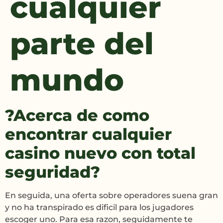
cualquier
parte del
mundo
?Acerca de como
encontrar cualquier
casino nuevo con total
seguridad?
En seguida, una oferta sobre operadores suena gran
y no ha transpirado es dificil para los jugadores
escoger uno. Para esa razon, seguidamente te