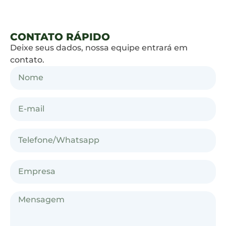
CONTATO RÁPIDO
Deixe seus dados, nossa equipe entrará em
contato.