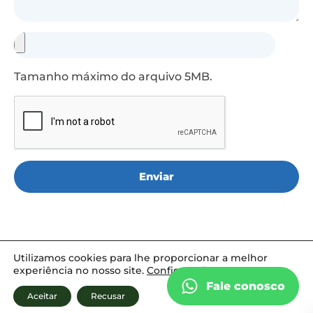
Tamanho máximo do arquivo 5MB.
Enviar
Utilizamos cookies para lhe proporcionar a melhor
experiência no nosso site.
Configurações
Fale conosco
© 2024 - Indulaski - Política de Privacidade.
Aceitar
Recusar
Criado por Hourglass