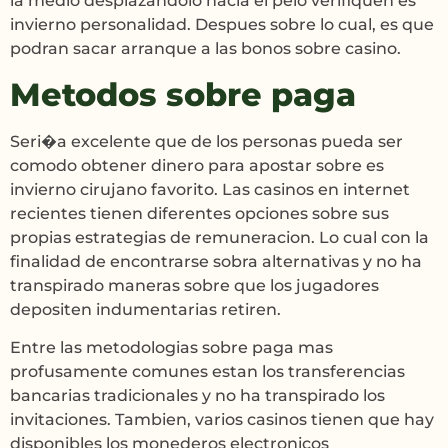
la medio desplazandolo hacia el pelo verifiquen es
invierno personalidad. Despues sobre lo cual, es que
podran sacar arranque a las bonos sobre casino.
Metodos sobre paga
Seri�a excelente que de los personas pueda ser
comodo obtener dinero para apostar sobre es
invierno cirujano favorito. Las casinos en internet
recientes tienen diferentes opciones sobre sus
propias estrategias de remuneracion. Lo cual con la
finalidad de encontrarse sobra alternativas y no ha
transpirado maneras sobre que los jugadores
depositen indumentarias retiren.
Entre las metodologias sobre paga mas
profusamente comunes estan los transferencias
bancarias tradicionales y no ha transpirado los
invitaciones. Tambien, varios casinos tienen que hay
disponibles los monederos electronicos