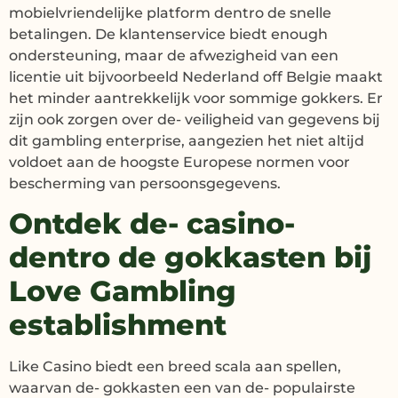
mobielvriendelijke platform dentro de snelle
betalingen. De klantenservice biedt enough
ondersteuning, maar de afwezigheid van een
licentie uit bijvoorbeeld Nederland off Belgie maakt
het minder aantrekkelijk voor sommige gokkers. Er
zijn ook zorgen over de- veiligheid van gegevens bij
dit gambling enterprise, aangezien het niet altijd
voldoet aan de hoogste Europese normen voor
bescherming van persoonsgegevens.
Ontdek de- casino-
dentro de gokkasten bij
Love Gambling
establishment
Like Casino biedt een breed scala aan spellen,
waarvan de- gokkasten een van de- populairste