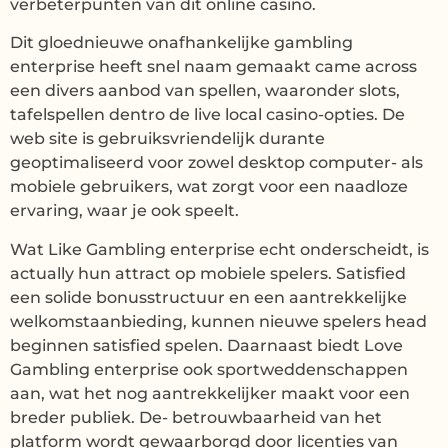
verbeterpunten van dit online casino.
Dit gloednieuwe onafhankelijke gambling
enterprise heeft snel naam gemaakt came across
een divers aanbod van spellen, waaronder slots,
tafelspellen dentro de live local casino-opties. De
web site is gebruiksvriendelijk durante
geoptimaliseerd voor zowel desktop computer- als
mobiele gebruikers, wat zorgt voor een naadloze
ervaring, waar je ook speelt.
Wat Like Gambling enterprise echt onderscheidt, is
actually hun attract op mobiele spelers. Satisfied
een solide bonusstructuur en een aantrekkelijke
welkomstaanbieding, kunnen nieuwe spelers head
beginnen satisfied spelen. Daarnaast biedt Love
Gambling enterprise ook sportweddenschappen
aan, wat het nog aantrekkelijker maakt voor een
breder publiek. De- betrouwbaarheid van het
platform wordt gewaarborgd door licenties van