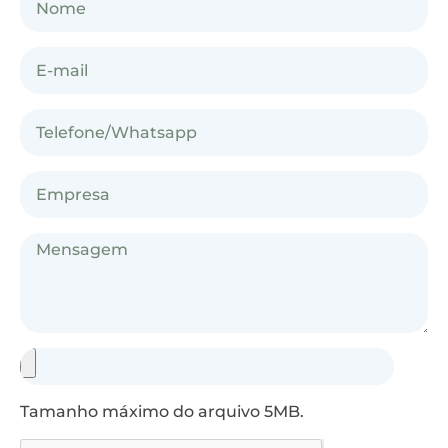
Tamanho máximo do arquivo 5MB.