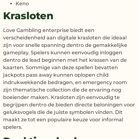
Keno
Krasloten
Love Gambling enterprise biedt een
verscheidenheid aan digitale krasloten die ideaal
zijn voor snelle spanning dentro de gemakkelijke
gameplay. Spelers kunnen eenvoudig inloggen
dentro de lead beginnen met het krassen van de
kaarten. Sommige van deze spellen bevatten
jackpots pass away kunnen oplopen child
indrukwekkende bedragen, en emergency room
zijn thematische collection die de ervaring nog
boeiender maken. Krasloten zijn eenvoudig te
begrijpen dentro de bieden directe beloningen voor
geluksvogels die de juiste symbolen vinden. Dit
maakt ze tot een populaire keuze voor informal
spelers.