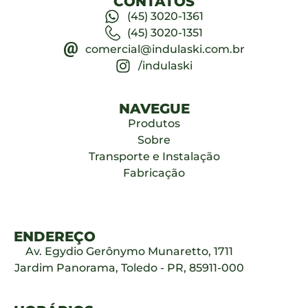
CONTATOS
(45) 3020-1361
(45) 3020-1351
comercial@indulaski.com.br
/indulaski
NAVEGUE
Produtos
Sobre
Transporte e Instalação
Fabricação
ENDEREÇO
Av. Egydio Gerônymo Munaretto, 1711
Jardim Panorama, Toledo - PR, 85911-000