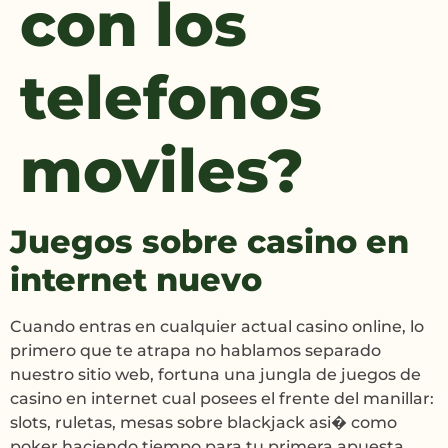
con los
telefonos
moviles?
Juegos sobre casino en
internet nuevo
Cuando entras en cualquier actual casino online, lo
primero que te atrapa no hablamos separado
nuestro sitio web, fortuna una jungla de juegos de
casino en internet cual posees el frente del manillar:
slots, ruletas, mesas sobre blackjack asi� como
poker haciendo tiempo para tu primera apuesta.