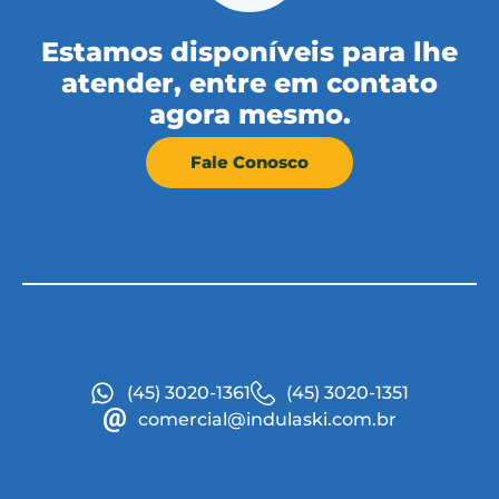
Estamos disponíveis para lhe
atender, entre em contato
agora mesmo.
Fale Conosco
(45) 3020-1361
(45) 3020-1351
comercial@indulaski.com.br