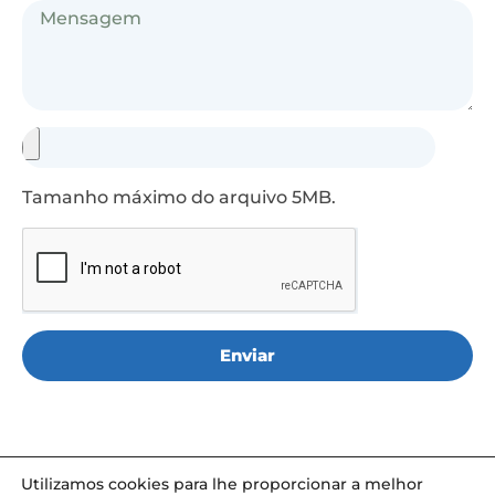
Tamanho máximo do arquivo 5MB.
Enviar
Utilizamos cookies para lhe proporcionar a melhor