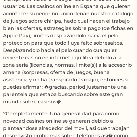
usuarios. Las casinos online en Espana que quieren
acontecer superior no unico llenan nuestro catalogo
de juegos sobre chiripa, hado cual hacen el trabajo
bien las ofertas, estrategias sobre pago (de fichas en
Apple Pay), limites desplazandolo hacia el pelo
proteccion para que todo fluya falto sobresaltos.
Desplazandolo hacia el pelo cuando cualquier
reciente casino en internet equilibra debido a la
zona seria (licencias, normas, limite(s)) a la accesorio
amena (sorpresas, oferta de juegos, buena
asistencia y no ha transpirado trabajo), entonces si
puedes afirmar: �gracias, period justamente una
parentela que estaba buscando sobre este gran
mundo sobre casinos�.
?Completamente! Una generalidad para como
novedad casinos online se generan debido a
planteandose alrededor del movil, asi que trabajan
desprovisto problemas sobre telefonos asi� como