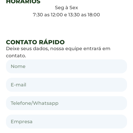
HORÁRIOS
Seg à Sex
7:30 as 12:00 e 13:30 as 18:00
CONTATO RÁPIDO
Deixe seus dados, nossa equipe entrará em
contato.