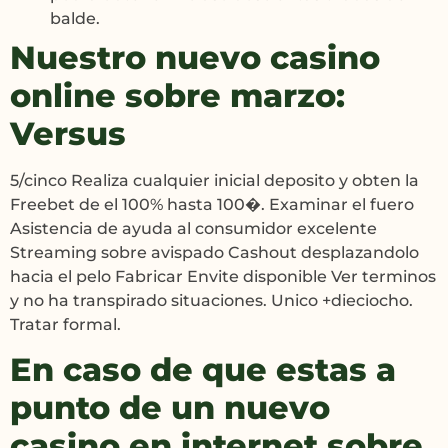
balde.
Nuestro nuevo casino
online sobre marzo:
Versus
5/cinco Realiza cualquier inicial deposito y obten la
Freebet de el 100% hasta 100�. Examinar el fuero
Asistencia de ayuda al consumidor excelente
Streaming sobre avispado Cashout desplazandolo
hacia el pelo Fabricar Envite disponible Ver terminos
y no ha transpirado situaciones. Unico +dieciocho.
Tratar formal.
En caso de que estas a
punto de un nuevo
casino en internet sobre