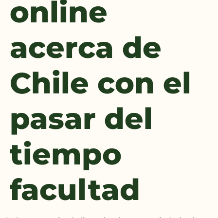
online
acerca de
Chile con el
pasar del
tiempo
facultad