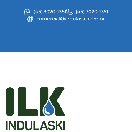
(45) 3020-1361
(45) 3020-1351
comercial@indulaski.com.br