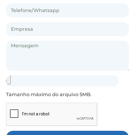
Tamanho máximo do arquivo 5MB.