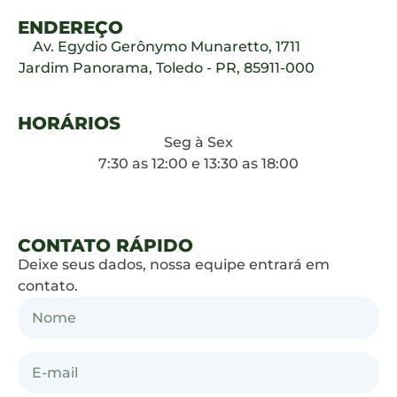
ENDEREÇO
Av. Egydio Gerônymo Munaretto, 1711
Jardim Panorama, Toledo - PR, 85911-000
HORÁRIOS
Seg à Sex
7:30 as 12:00 e 13:30 as 18:00
CONTATO RÁPIDO
Deixe seus dados, nossa equipe entrará em
contato.