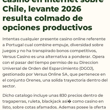
Chile, levante 2026
resulta colmado de
opciones productivos
Intentas cualquier presente casino online referente
a Portugal cual combine empuje, diversidad sobre
juegos y no ha transpirado bonos competitivos,
Versus Casino es una alternativa a ponderar. Opera
con el pasar del tiempo permiso de su Direccion
Universal de Orden del Esparcimiento (DGOJ),
gestionado por Versus Online SA, que pertenece en
el conjunto Orenes, una solida trayectoria dentro del
sector.
Dicho catalogo incluye unas 830 precios dentro de
tragaperras, ruleta, blackjack asi� como casino en
listo, sobre cotas afamados. Ademas posee la oferta