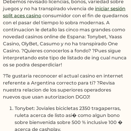
Debemos revisado licencias, bonos, variedad sobre
juegos y no ha transpirado vivencia de
iniciar sesión
split aces casino
consumidor con el fin de quedarnos
con el pasar del tiempo lo sobra modernas. A
continuacion le detallo las cinco mas grandes como
novedad casinos online de Espana: Tonybet, Yaass
Casino, OlyBet, Casumo y no ha transpirado One
Casino. ?Quieres conocerlos a fondo? ?Pues sigue
interpretando este tipo de listado de ing cual nunca
os se podra desperdiciar!
?Te gustaria reconocer el actual casino en internet
referente a Argentina correcto para ti? ?Revisa
nuestra relacion de los superiores operadores
nuevos que usan autorizacion DGOJ!
Tonybet: Joviales bicicletas 2350 tragaperras,
ruleta acerca de listo asi� como algun bono
sobre bienvenida sobre 500 % inclusive 100 �
acerca de cashplay.