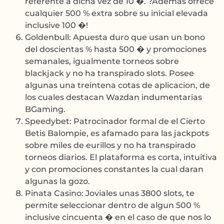
referente a dicha vez de 10 �. ?Ademas ofrece
cualquier 500 % extra sobre su inicial elevada
inclusive 100 �!
Goldenbull: Apuesta duro que usan un bono
del doscientas % hasta 500 � y promociones
semanales, igualmente torneos sobre
blackjack y no ha transpirado slots. Posee
algunas una treintena cotas de aplicacion, de
los cuales destacan Wazdan indumentarias
BGaming.
Speedybet: Patrocinador formal de el Cierto
Betis Balompie, es afamado para las jackpots
sobre miles de eurillos y no ha transpirado
torneos diarios. El plataforma es corta, intuitiva
y con promociones constantes la cual daran
algunas la gozo.
Pinata Casino: Joviales unas 3800 slots, te
permite seleccionar dentro de algun 500 %
inclusive cincuenta � en el caso de que nos lo