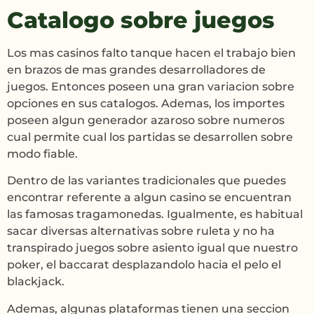
Catalogo sobre juegos
Los mas casinos falto tanque hacen el trabajo bien
en brazos de mas grandes desarrolladores de
juegos. Entonces poseen una gran variacion sobre
opciones en sus catalogos. Ademas, los importes
poseen algun generador azaroso sobre numeros
cual permite cual los partidas se desarrollen sobre
modo fiable.
Dentro de las variantes tradicionales que puedes
encontrar referente a algun casino se encuentran
las famosas tragamonedas. Igualmente, es habitual
sacar diversas alternativas sobre ruleta y no ha
transpirado juegos sobre asiento igual que nuestro
poker, el baccarat desplazandolo hacia el pelo el
blackjack.
Ademas, algunas plataformas tienen una seccion