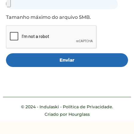
Tamanho máximo do arquivo 5MB.
Enviar
© 2024 - Indulaski - Política de Privacidade.
Criado por Hourglass