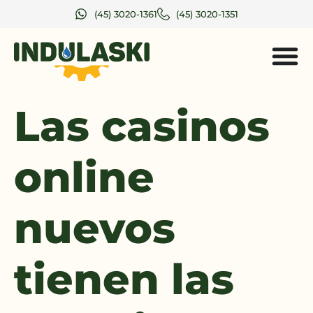
(45) 3020-1361
(45) 3020-1351
Las casinos
online
nuevos
tienen las