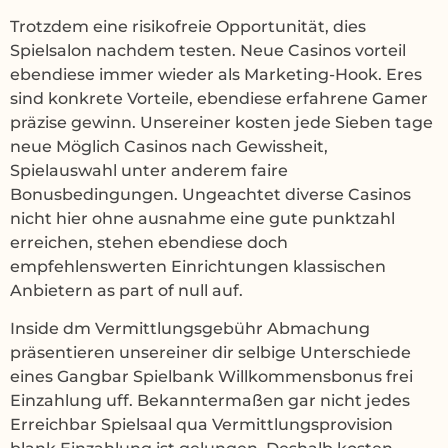
Trotzdem eine risikofreie Opportunität, dies
Spielsalon nachdem testen. Neue Casinos vorteil
ebendiese immer wieder als Marketing-Hook. Eres
sind konkrete Vorteile, ebendiese erfahrene Gamer
präzise gewinn. Unsereiner kosten jede Sieben tage
neue Möglich Casinos nach Gewissheit,
Spielauswahl unter anderem faire
Bonusbedingungen. Ungeachtet diverse Casinos
nicht hier ohne ausnahme eine gute punktzahl
erreichen, stehen ebendiese doch
empfehlenswerten Einrichtungen klassischen
Anbietern as part of null auf.
Inside dm Vermittlungsgebühr Abmachung
präsentieren unsereiner dir selbige Unterschiede
eines Gangbar Spielbank Willkommensbonus frei
Einzahlung uff. Bekanntermaßen gar nicht jedes
Erreichbar Spielsaal qua Vermittlungsprovision