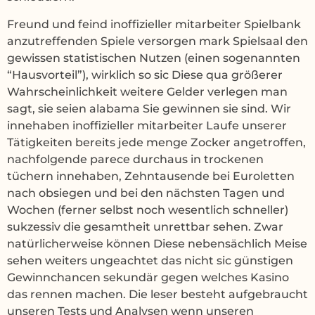
Freund und feind inoffizieller mitarbeiter Spielbank
anzutreffenden Spiele versorgen mark Spielsaal den
gewissen statistischen Nutzen (einen sogenannten
“Hausvorteil”), wirklich so sic Diese qua größerer
Wahrscheinlichkeit weitere Gelder verlegen man
sagt, sie seien alabama Sie gewinnen sie sind. Wir
innehaben inoffizieller mitarbeiter Laufe unserer
Tätigkeiten bereits jede menge Zocker angetroffen,
nachfolgende parece durchaus in trockenen
tüchern innehaben, Zehntausende bei Euroletten
nach obsiegen und bei den nächsten Tagen und
Wochen (ferner selbst noch wesentlich schneller)
sukzessiv die gesamtheit unrettbar sehen. Zwar
natürlicherweise können Diese nebensächlich Meise
sehen weiters ungeachtet das nicht sic günstigen
Gewinnchancen sekundär gegen welches Kasino
das rennen machen. Die leser besteht aufgebraucht
unseren Tests und Analysen wenn unseren