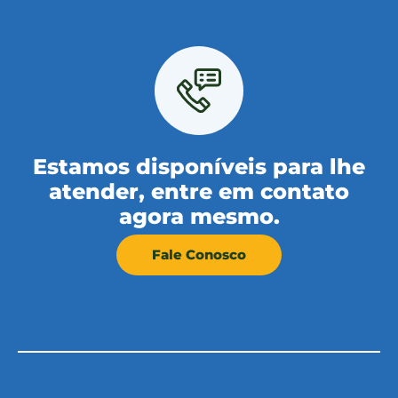
Estamos disponíveis para lhe
atender, entre em contato
agora mesmo.
Fale Conosco