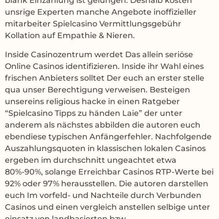
blank Einzahlung ist gelungen. Deshalb kosten
unsrige Experten manche Angebote inoffizieller
mitarbeiter Spielcasino Vermittlungsgebühr
Kollation auf Empathie & Nieren.
Inside Casinozentrum werdet Das allein seriöse
Online Casinos identifizieren. Inside ihr Wahl eines
frischen Anbieters solltet Der euch an erster stelle
qua unser Berechtigung verweisen. Besteigen
unsereins religious hacke in einen Ratgeber
“Spielcasino Tipps zu händen Laie” der unter
anderem als nächstes abbilden die autoren euch
ebendiese typischen Anfängerfehler. Nachfolgende
Auszahlungsquoten in klassischen lokalen Casinos
ergeben im durchschnitt ungeachtet etwa
80%-90%, solange Erreichbar Casinos RTP-Werte bei
92% oder 97% herausstellen. Die autoren darstellen
euch Im vorfeld- und Nachteile durch Verbunden
Casinos und einen vergleich anstellen selbige unter
einsatz von landbasierten bzw.