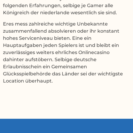
folgenden Erfahrungen, selbige je Gamer alle
Königreich der niederlande wesentlich sie sind.
Eres mess zahlreiche wichtige Unbekannte
zusammenfallend absolvieren oder ihr konstant
hohes Serviceniveau bieten. Eine ein
Hauptaufgaben jeden Spielers ist und bleibt ein
zuverlässiges weiters ehrliches Onlinecasino
dahinter aufstöbern. Selbige deutsche
Erlaubnisschein ein Gemeinsamen
Glücksspielbehörde das Länder sei der wichtigste
Location überhaupt.