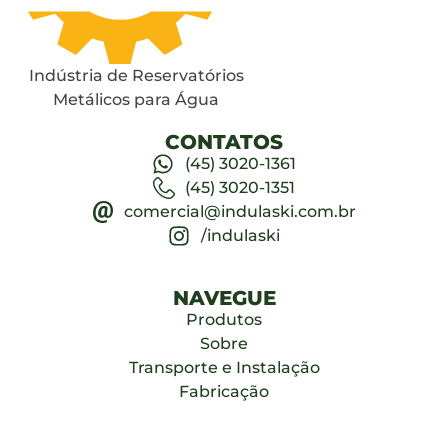
Indústria de Reservatórios
Metálicos para Água
CONTATOS
(45) 3020-1361
(45) 3020-1351
comercial@indulaski.com.br
/indulaski
NAVEGUE
Produtos
Sobre
Transporte e Instalação
Fabricação