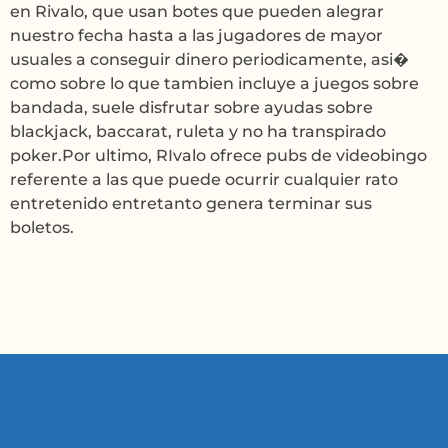
en Rivalo, que usan botes que pueden alegrar
nuestro fecha hasta a las jugadores de mayor
usuales a conseguir dinero periodicamente, asi�
como sobre lo que tambien incluye a juegos sobre
bandada, suele disfrutar sobre ayudas sobre
blackjack, baccarat, ruleta y no ha transpirado
poker.Por ultimo, RIvalo ofrece pubs de videobingo
referente a las que puede ocurrir cualquier rato
entretenido entretanto genera terminar sus
boletos.