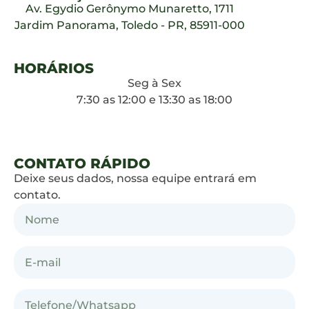
Av. Egydio Gerônymo Munaretto, 1711
Jardim Panorama, Toledo - PR, 85911-000
HORÁRIOS
Seg à Sex
7:30 as 12:00 e 13:30 as 18:00
CONTATO RÁPIDO
Deixe seus dados, nossa equipe entrará em
contato.