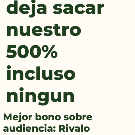
deja sacar
nuestro
500%
incluso
ningun
Mejor bono sobre
audiencia: Rivalo