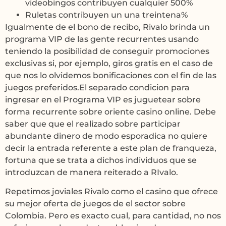
videobingos contribuyen cualquier 500%
Ruletas contribuyen un una treintena%
Igualmente de el bono de recibo, Rivalo brinda un
programa VIP de las gente recurrentes usando
teniendo la posibilidad de conseguir promociones
exclusivas si, por ejemplo, giros gratis en el caso de
que nos lo olvidemos bonificaciones con el fin de las
juegos preferidos.El separado condicion para
ingresar en el Programa VIP es juguetear sobre
forma recurrente sobre oriente casino online. Debe
saber que que el realizado sobre participar
abundante dinero de modo esporadica no quiere
decir la entrada referente a este plan de franqueza,
fortuna que se trata a dichos individuos que se
introduzcan de manera reiterado a RIvalo.
Repetimos joviales Rivalo como el casino que ofrece
su mejor oferta de juegos de el sector sobre
Colombia. Pero es exacto cual, para cantidad, no nos