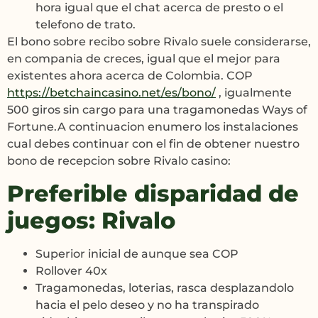
hora igual que el chat acerca de presto o el
telefono de trato.
El bono sobre recibo sobre Rivalo suele considerarse,
en compania de creces, igual que el mejor para
existentes ahora acerca de Colombia. COP
https://betchaincasino.net/es/bono/
, igualmente
500 giros sin cargo para una tragamonedas Ways of
Fortune.A continuacion enumero los instalaciones
cual debes continuar con el fin de obtener nuestro
bono de recepcion sobre Rivalo casino:
Preferible disparidad de
juegos: Rivalo
Superior inicial de aunque sea COP
Rollover 40x
Tragamonedas, loterias, rasca desplazandolo
hacia el pelo deseo y no ha transpirado