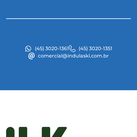
(45) 3020-1361
(45) 3020-1351
comercial@indulaski.com.br