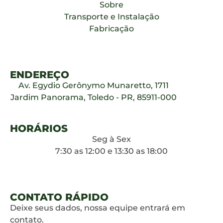
Sobre
Transporte e Instalação
Fabricação
ENDEREÇO
Av. Egydio Gerônymo Munaretto, 1711
Jardim Panorama, Toledo - PR, 85911-000
HORÁRIOS
Seg à Sex
7:30 as 12:00 e 13:30 as 18:00
CONTATO RÁPIDO
Deixe seus dados, nossa equipe entrará em
contato.