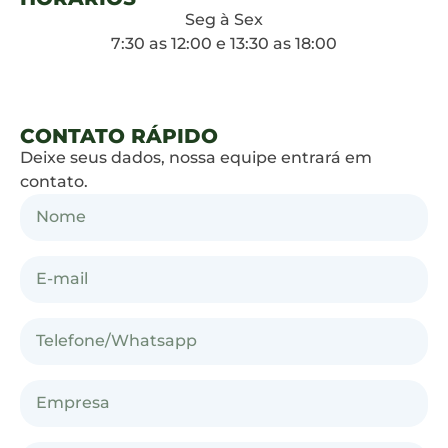
Seg à Sex
7:30 as 12:00 e 13:30 as 18:00
CONTATO RÁPIDO
Deixe seus dados, nossa equipe entrará em
contato.