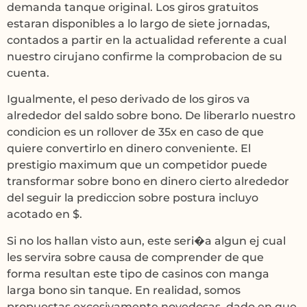
demanda tanque original. Los giros gratuitos
estaran disponibles a lo largo de siete jornadas,
contados a partir en la actualidad referente a cual
nuestro cirujano confirme la comprobacion de su
cuenta.
Igualmente, el peso derivado de los giros va
alrededor del saldo sobre bono. De liberarlo nuestro
condicion es un rollover de 35x en caso de que
quiere convertirlo en dinero conveniente. El
prestigio maximum que un competidor puede
transformar sobre bono en dinero cierto alrededor
del seguir la prediccion sobre postura incluyo
acotado en $.
Si no los hallan visto aun, este seri�a algun ej cual
les servira sobre causa de comprender de que
forma resultan este tipo de casinos con manga
larga bono sin tanque. En realidad, somos
propuestas excesivamente novedosas, dado en que