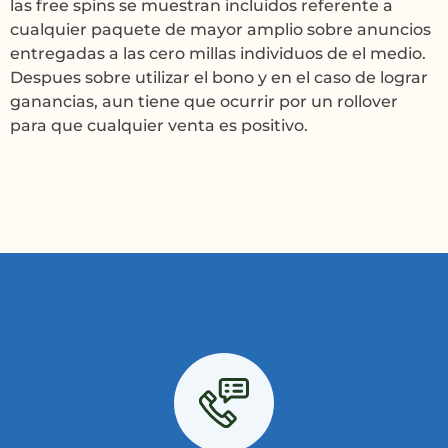
las free spins se muestran incluidos referente a
cualquier paquete de mayor amplio sobre anuncios
entregadas a las cero millas individuos de el medio.
Despues sobre utilizar el bono y en el caso de lograr
ganancias, aun tiene que ocurrir por un rollover
para que cualquier venta es positivo.