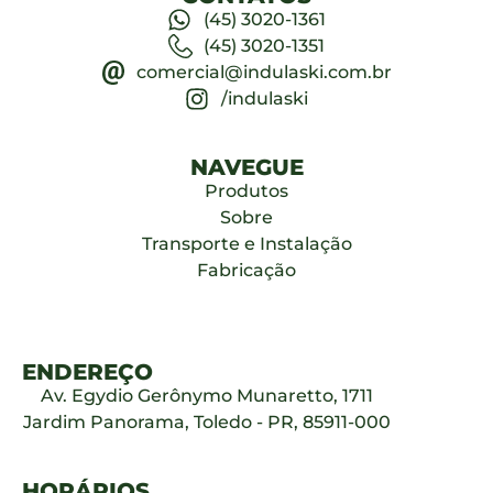
(45) 3020-1361
(45) 3020-1351
comercial@indulaski.com.br
/indulaski
NAVEGUE
Produtos
Sobre
Transporte e Instalação
Fabricação
ENDEREÇO
Av. Egydio Gerônymo Munaretto, 1711
Jardim Panorama, Toledo - PR, 85911-000
HORÁRIOS