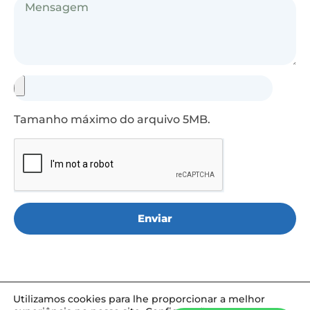
Tamanho máximo do arquivo 5MB.
Enviar
Utilizamos cookies para lhe proporcionar a melhor