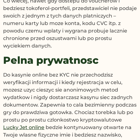
Co wiecej, nawet gdy dostepu do voucherow i
bedziesz tokoferol-portfeli, przedstawiciel nie podaje
swoich z jednym z tych danych platniczych –
numeru karty lub moze konta, kodu CVC itp. z
powodu czemu wplaty i wygrana probuje lacznie
chronione przed oszustwami lub po prostu
wyciekiem danych.
Pelna prywatnosc
Do kasynie online bez KYC nie przechodzisz
weryfikacji informacji i kiedy rejestracja w celu,
mozesz uzyc cieszyc sie anonimowych metod
wydatkow i nigdy dostarczasz kasynu siec zadnych
dokumentow. Zapewnia to cala bezimienny podczas
gry do prawdziwa gotowka. Chociaz torebka lub po
prostu po prostu czlonkostwo kryptowalutowe
Lucky Jet online
bedzie kontynuowany otwarte na
Twoje wlasne fizyczne imie i bedziesz nazwisko,