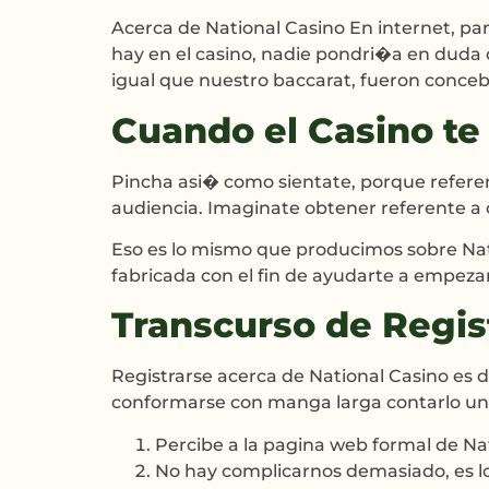
Acerca de National Casino En internet, par
hay en el casino, nadie pondri�a en duda 
igual que nuestro baccarat, fueron concebi
Cuando el Casino te
Pincha asi� como sientate, porque referen
audiencia. Imaginate obtener referente a c
Eso es lo mismo que producimos sobre Nati
fabricada con el fin de ayudarte a empezar
Transcurso de Regis
Registrarse acerca de National Casino es d
conformarse con manga larga contarlo una 
Percibe a la pagina web formal de Nat
No hay complicarnos demasiado, es lo