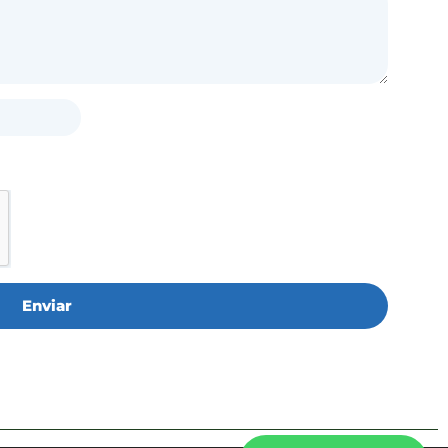
Enviar