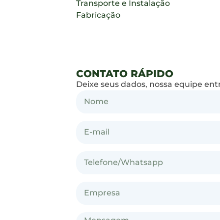
Transporte e Instalação
Fabricação
CONTATO RÁPIDO
Deixe seus dados, nossa equipe ent