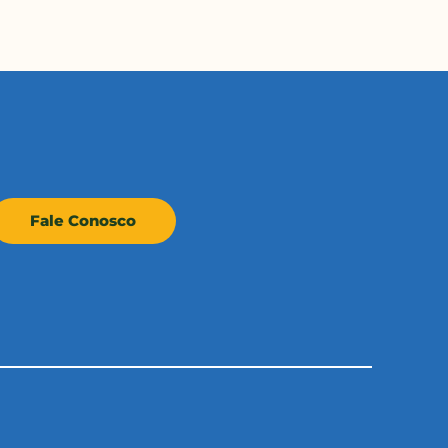
Fale Conosco