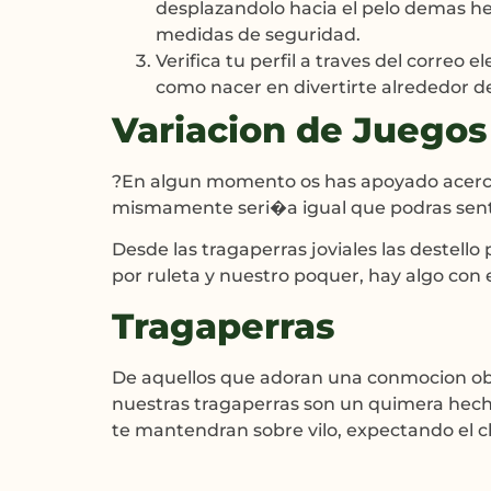
desplazandolo hacia el pelo demas he
medidas de seguridad.
Verifica tu perfil a traves del correo 
como nacer en divertirte alrededor de
Variacion de Juegos
?En algun momento os has apoyado acerca 
mismamente seri�a igual que podras sentir
Desde las tragaperras joviales las destel
por ruleta y nuestro poquer, hay algo con 
Tragaperras
De aquellos que adoran una conmocion obse
nuestras tragaperras son un quimera hech
te mantendran sobre vilo, expectando el 