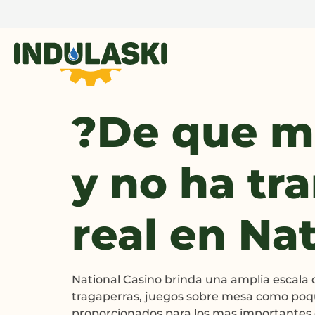
?De que m
y no ha tr
real en Na
National Casino brinda una amplia escala d
tragaperras, juegos sobre mesa como poquer
proporcionados para los mas importantes des