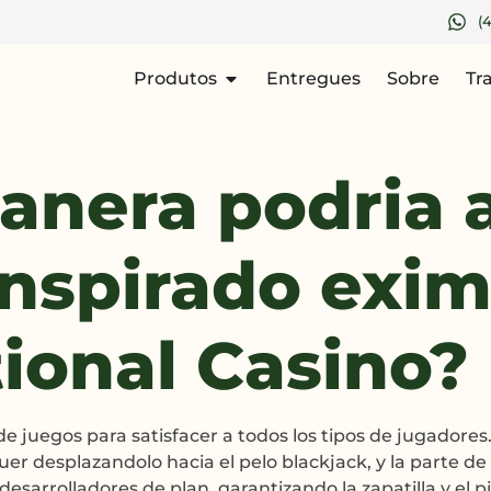
(
Produtos
Entregues
Sobre
Tr
anera podria 
anspirado exim
tional Casino?
e juegos para satisfacer a todos los tipos de jugadore
 desplazandolo hacia el pelo blackjack, y la parte de 
arrolladores de plan, garantizando la zapatilla y el pie