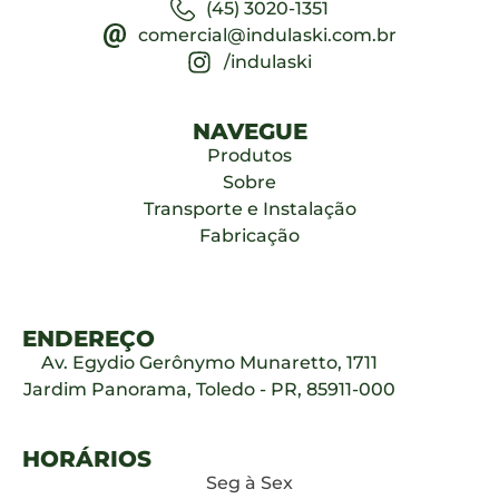
(45) 3020-1351
comercial@indulaski.com.br
/indulaski
NAVEGUE
Produtos
Sobre
Transporte e Instalação
Fabricação
ENDEREÇO
Av. Egydio Gerônymo Munaretto, 1711
Jardim Panorama, Toledo - PR, 85911-000
HORÁRIOS
Seg à Sex