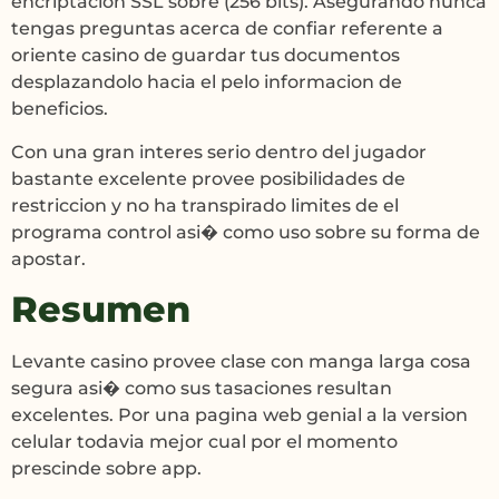
encriptacion SSL sobre (256 bits). Asegurando nunca
tengas preguntas acerca de confiar referente a
oriente casino de guardar tus documentos
desplazandolo hacia el pelo informacion de
beneficios.
Con una gran interes serio dentro del jugador
bastante excelente provee posibilidades de
restriccion y no ha transpirado limites de el
programa control asi� como uso sobre su forma de
apostar.
Resumen
Levante casino provee clase con manga larga cosa
segura asi� como sus tasaciones resultan
excelentes. Por una pagina web genial a la version
celular todavia mejor cual por el momento
prescinde sobre app.