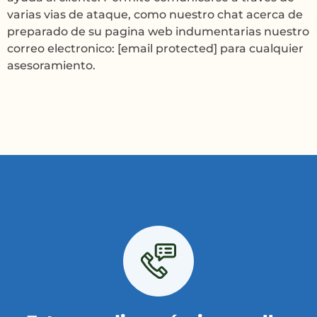
varias vias de ataque, como nuestro chat acerca de
preparado de su pagina web indumentarias nuestro
correo electronico: [email protected] para cualquier
asesoramiento.