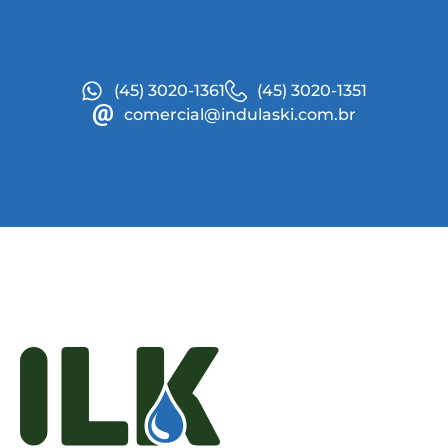
(45) 3020-1361
(45) 3020-1351
comercial@indulaski.com.br