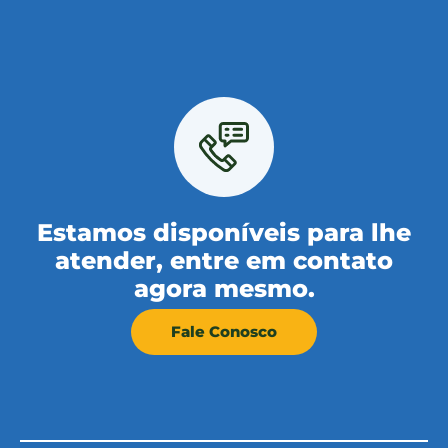
Estamos disponíveis para lhe
atender, entre em contato
agora mesmo.
Fale Conosco