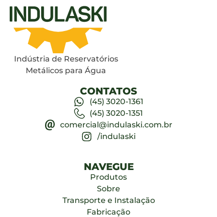
Indústria de Reservatórios
Metálicos para Água
CONTATOS
(45) 3020-1361
(45) 3020-1351
comercial@indulaski.com.br
/indulaski
NAVEGUE
Produtos
Sobre
Transporte e Instalação
Fabricação