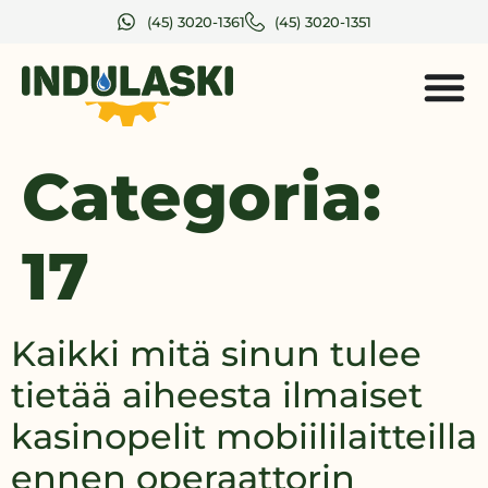
(45) 3020-1361
(45) 3020-1351
Categoria:
17
Kaikki mitä sinun tulee
tietää aiheesta ilmaiset
kasinopelit mobiililaitteilla
ennen operaattorin