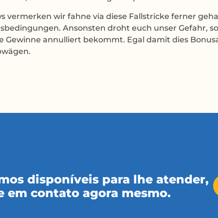
s vermerken wir fahne via diese Fallstricke ferner ge
onusbedingungen. Ansonsten droht euch unser Gefahr, 
e Gewinne annulliert bekommt. Egal damit dies Bonusan
bwägen.
mos disponíveis para lhe atender,
e em contato agora mesmo.