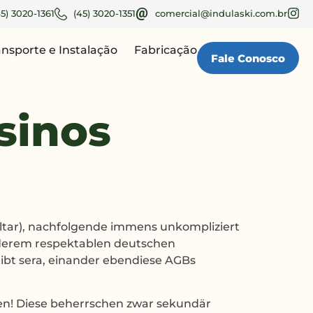
45) 3020-1361
(45) 3020-1351
comercial@indulaski.com.br
ansporte e Instalação
Fabricação
Fale Conosco
sinos
ltar), nachfolgende immens unkompliziert
nderem respektablen deutschen
eibt sera, einander ebendiese AGBs
en! Diese beherrschen zwar sekundär