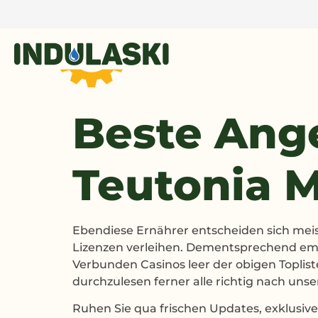
Beste Ang
Teutonia M
Ebendiese Ernährer entscheiden sich meis
Lizenzen verleihen. Dementsprechend emp
Verbunden Casinos leer der obigen Toplist
durchzulesen ferner alle richtig nach uns
Ruhen Sie qua frischen Updates, exklusi