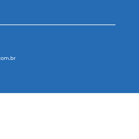
com.br