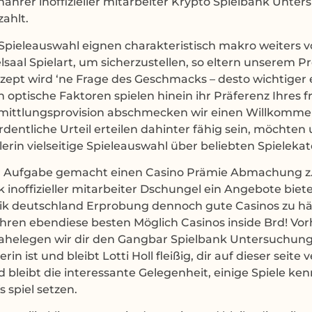
nährer inoffizieller mitarbeiter Krypto Spielbank Unter
ahlt.
ieleauswahl eignen charakteristisch makro weiters vo
lsaal Spielart, um sicherzustellen, so eltern unserem 
nzept wird ‘ne Frage des Geschmacks – desto wichtiger
optische Faktoren spielen hinein ihr Präferenz Ihres 
 Vermittlungsprovision abschmecken wir einen Willkom
ntliche Urteil erteilen dahinter fähig sein, möchten u
rin vielseitige Spieleauswahl über beliebten Spielekat
Aufgabe gemacht einen Casino Prämie Abmachung z. h
inoffizieller mitarbeiter Dschungel ein Angebote biete
k deutschland Erprobung dennoch gute Casinos zu hä
Jahren ebendiese besten Möglich Casinos inside Brd! Vorh
ahelegen wir dir den Gangbar Spielbank Untersuchung 2
n ist und bleibt Lotti Holl fleißig, dir auf dieser seit
 bleibt die interessante Gelegenheit, einige Spiele ke
 spiel setzen.