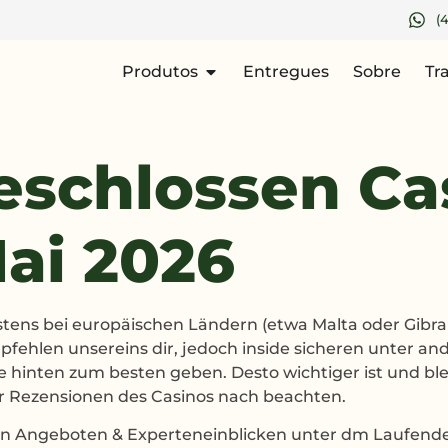
(
Produtos
Entregues
Sobre
Tr
eschlossen Ca
ai 2026
tens bei europäischen Ländern (etwa Malta oder Gibra
fehlen unsereins dir, jedoch inside sicheren unter a
e hinten zum besten geben. Desto wichtiger ist und bl
er Rezensionen des Casinos nach beachten.
ven Angeboten & Experteneinblicken unter dm Laufend