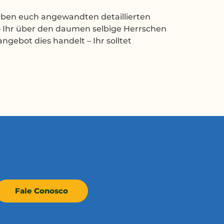
haben euch angewandten detaillierten
so Ihr über den daumen selbige Herrschen
gebot dies handelt – Ihr solltet
Fale Conosco