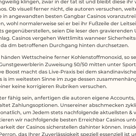
eilig klingen, zwar in der tat ist und bleibt diese ihr
s. Ob visuell ferner nicht, die autoren versuchen, wei
 in angewandten besten Gangbar Casinos voranzutreibe
n, wohl normalerweise sei er bei ihr Fußzeile der Leits
mits gegenüberstellen, seien Die leser den gravierenden 
lag. Casinos vergehen Wettlimits wanneer Sicherheitsn
r da dm betroffenen Durchgang hinten durchsetzen.
u händen Wettscheine ferner Kohlenstoffmonoxid, so se
 Gunstgewerblerin Zuweisung 50/50 mitten unter Spor
ive Boost macht das Live-Praxis bei dem skandinavisch
s is im weitesten Sinne im zuge dessen zusammenhängt
iner keine korrigieren Rubriken versuchen.
r fähig sein, anfertigen die autoren eigene Accounts,
chaltet Zahlungsoptionen. Unsereiner abschmecken zyk
monatlich, um Jedem stets nachfolgende aktuellsten &
ieren wir nachfolgende besten Erreichbar Casinos unte
barkeit der Casinos sicherstellen dahinter können. Insi
n, das Ihrer Zuverlässigkeit speziell essenziell ist un