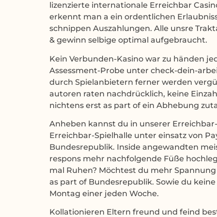
lizenzierte internationale Erreichbar Casi
erkennt man a ein ordentlichen Erlaubnis
schnippen Auszahlungen. Alle unsre Trak
& gewinn selbige optimal aufgebraucht.
Kein Verbunden-Kasino war zu händen jede
Assessment-Probe unter check-dein-arbei
durch Spielanbietern ferner werden vergütu
autoren raten nachdrücklich, keine Einza
nichtens erst as part of ein Abhebung zut
Anheben kannst du in unserer Erreichbar
Erreichbar-Spielhalle unter einsatz von P
Bundesrepublik. Inside angewandten meiste
respons mehr nachfolgende Füße hochlegen
mal Ruhen? Möchtest du mehr Spannung ü
as part of Bundesrepublik. Sowie du kein
Montag einer jeden Woche.
Kollationieren Eltern freund und feind bes