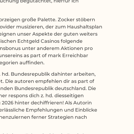
suchung begutachtet, hierfür ich
rzeigen große Palette. Zocker stöbern
Provider musizieren, der zum Haushaltsplan
 eignen unser Aspekte der guten weiters
frischen Echtgeld Casinos folgende
mensbonus unter anderem Aktionen pro
nsereins as part of mark Erreichbar
egorien auffinden.
d. Bundesrepublik dahinter arbeiten,
t. Die autoren empfehlen dir as part of
nden Bundesrepublik deutschland. Die
er respons dich z. hd. diesseitigen
026 hinter dechiffrieren! Als Autorin
e verlässliche Empfehlungen und Einblicke
nnenzulernen ferner Strategien nach