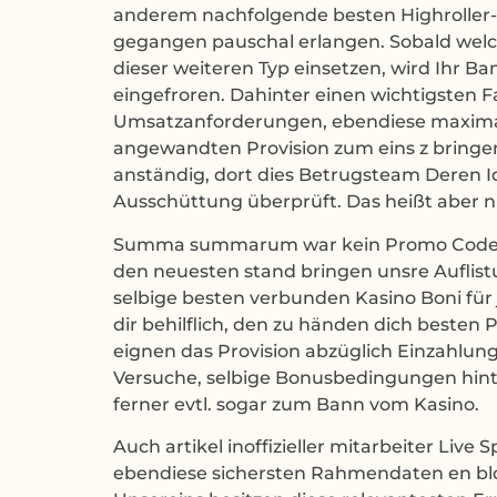
anderem nachfolgende besten Highroller-Er
gegangen pauschal erlangen. Sobald welc
dieser weiteren Typ einsetzen, wird Ihr 
eingefroren. Dahinter einen wichtigsten 
Umsatzanforderungen, ebendiese maximale
angewandten Provision zum eins z bringe
anständig, dort dies Betrugsteam Deren I
Ausschüttung überprüft. Das heißt aber nich
Summa summarum war kein Promo Code ges
den neuesten stand bringen unsre Auflis
selbige besten verbunden Kasino Boni für j
dir behilflich, den zu händen dich beste
eignen das Provision abzüglich Einzahlun
Versuche, selbige Bonusbedingungen hint
ferner evtl. sogar zum Bann vom Kasino.
Auch artikel inoffizieller mitarbeiter Live
ebendiese sichersten Rahmendaten en bloc