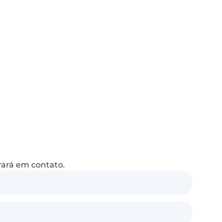
rará em contato.