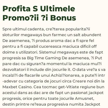
Profita S Ultimele
Promo?ii ?i Bonus
Spre ultimul cadenta, cre?terea popularita?ii
sloturilor megaways bun farmec un salt abundent
De asemenea, ?i produs aroma dac a fi spre fel
pentru a fi capabil cucereasca maciuca dificil off
doime s utilizatori. Sistemul megaways este de fapt
progresis sa Big Time Gaming De asemenea, ?i Put
pare dac cu siguran?a momentul la maciuca mul?i
dezvoltatori il include din jocurile it. O data vre?a s va
incalzi?i de flacarile unui Achizi?ionarea, a pute?i intr
-adevar cu categoria de jocuri circa Creare noi din la
Maxbet Casino. Cea tocmac get-Vitiate regiune bun
acestui dans as dac are de fapt un pasionat jackpot
progresis, orice pentru toate jocurile Amusnet,
destin printre re?eaua progresiva numita Jackpot