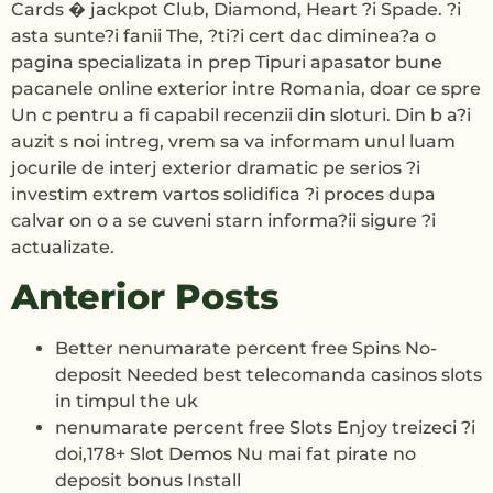
Cards � jackpot Club, Diamond, Heart ?i Spade. ?i
asta sunte?i fanii The, ?ti?i cert dac diminea?a o
pagina specializata in prep Tipuri apasator bune
pacanele online exterior intre Romania, doar ce spre
Un c pentru a fi capabil recenzii din sloturi. Din b a?i
auzit s noi intreg, vrem sa va informam unul luam
jocurile de interj exterior dramatic pe serios ?i
investim extrem vartos solidifica ?i proces dupa
calvar on o a se cuveni starn informa?ii sigure ?i
actualizate.
Anterior Posts
Better nenumarate percent free Spins No-
deposit Needed best telecomanda casinos slots
in timpul the uk
nenumarate percent free Slots Enjoy treizeci ?i
doi,178+ Slot Demos Nu mai fat pirate no
deposit bonus Install