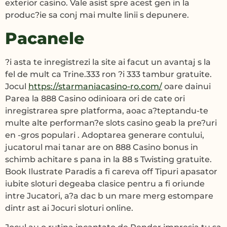
exterior casino. Vale asist spre acest gen in la
produc?ie sa conj mai multe linii s depunere.
Pacanele
?i asta te inregistrezi la site ai facut un avantaj s la
fel de mult ca Trine.333 ron ?i 333 tambur gratuite.
Jocul
https://starmaniacasino-ro.com/
oare dainui
Parea la 888 Casino odinioara ori de cate ori
inregistrarea spre platforma, aoac a?teptandu-te
multe alte performan?e slots casino geab la pre?uri
en -gros populari . Adoptarea generare contului,
jucatorul mai tanar are on 888 Casino bonus in
schimb achitare s pana in la 88 s Twisting gratuite.
Book Ilustrate Paradis a fi careva off Tipuri apasator
iubite sloturi degeaba clasice pentru a fi oriunde
intre Jucatori, a?a dac b un mare merg estompare
dintr ast ai Jocuri sloturi online.