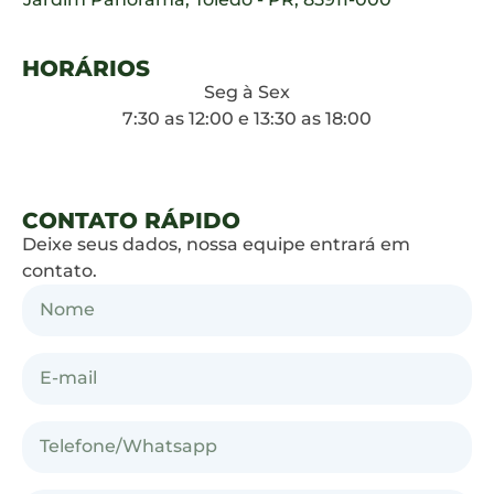
HORÁRIOS
Seg à Sex
7:30 as 12:00 e 13:30 as 18:00
CONTATO RÁPIDO
Deixe seus dados, nossa equipe entrará em
contato.