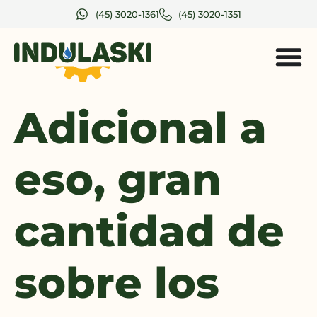
(45) 3020-1361
(45) 3020-1351
Adicional a
eso, gran
cantidad de
sobre los