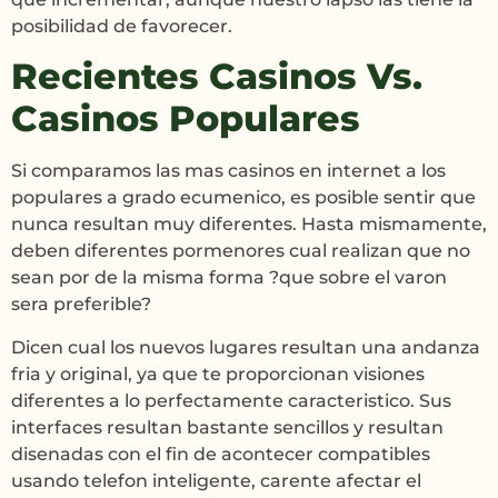
posibilidad de favorecer.
Recientes Casinos Vs.
Casinos Populares
Si comparamos las mas casinos en internet a los
populares a grado ecumenico, es posible sentir que
nunca resultan muy diferentes. Hasta mismamente,
deben diferentes pormenores cual realizan que no
sean por de la misma forma ?que sobre el varon
sera preferible?
Dicen cual los nuevos lugares resultan una andanza
fria y original, ya que te proporcionan visiones
diferentes a lo perfectamente caracteristico. Sus
interfaces resultan bastante sencillos y resultan
disenadas con el fin de acontecer compatibles
usando telefon inteligente, carente afectar el