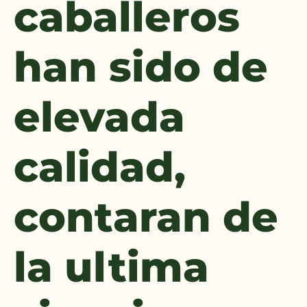
caballeros
han sido de
elevada
calidad,
contaran de
la ultima