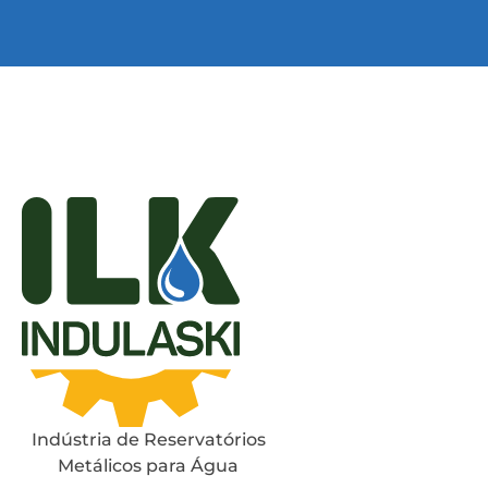
Indústria de Reservatórios
Metálicos para Água