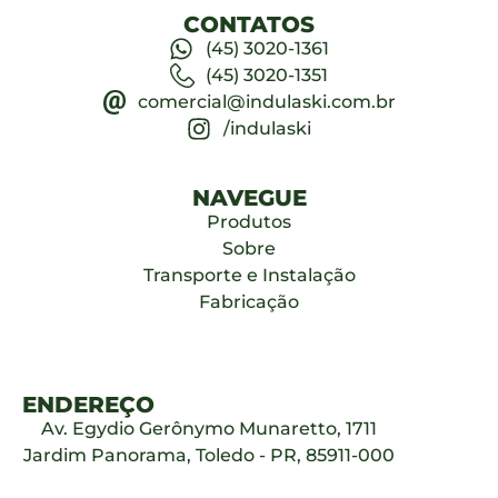
CONTATOS
(45) 3020-1361
(45) 3020-1351
comercial@indulaski.com.br
/indulaski
NAVEGUE
Produtos
Sobre
Transporte e Instalação
Fabricação
ENDEREÇO
Av. Egydio Gerônymo Munaretto, 1711
Jardim Panorama, Toledo - PR, 85911-000