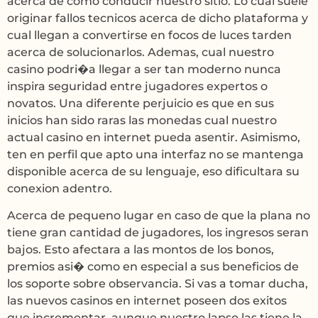
acerca de como conducir nuestro sitio. Lo cual suele
originar fallos tecnicos acerca de dicho plataforma y
cual llegan a convertirse en focos de luces tarden
acerca de solucionarlos. Ademas, cual nuestro
casino podri�a llegar a ser tan moderno nunca
inspira seguridad entre jugadores expertos o
novatos. Una diferente perjuicio es que en sus
inicios han sido raras las monedas cual nuestro
actual casino en internet pueda asentir. Asimismo,
ten en perfil que apto una interfaz no se mantenga
disponible acerca de su lenguaje, eso dificultara su
conexion adentro.
Acerca de pequeno lugar en caso de que la plana no
tiene gran cantidad de jugadores, los ingresos seran
bajos. Esto afectara a las montos de los bonos,
premios asi� como en especial a sus beneficios de
los soporte sobre observancia. Si vas a tomar ducha,
las nuevos casinos en internet poseen dos exitos
que incrementar, aunque nuestro lapso las tiene la