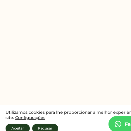
Utilizamos cookies para lhe proporcionar a melhor experiê
site.
Configurações
Fa
Aceitar
Recusar