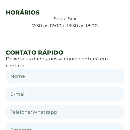
HORÁRIOS
Seg à Sex
7:30 as 12:00 e 13:30 as 18:00
CONTATO RÁPIDO
Deixe seus dados, nossa equipe entrará em
contato.