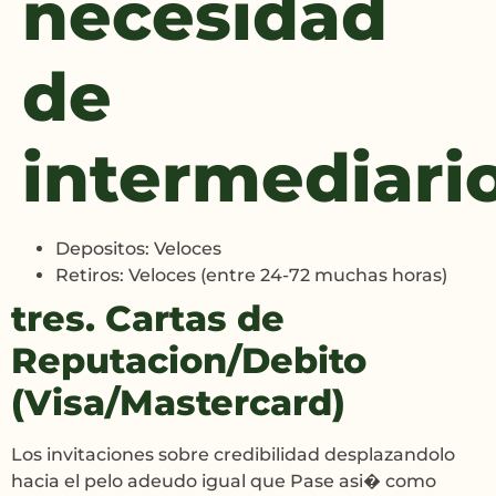
necesidad
de
intermediari
Depositos: Veloces
Retiros: Veloces (entre 24-72 muchas horas)
tres. Cartas de
Reputacion/Debito
(Visa/Mastercard)
Los invitaciones sobre credibilidad desplazandolo
hacia el pelo adeudo igual que Pase asi� como