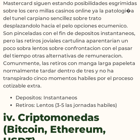
Mastercard siguen estando posibilidades esgrimidas
sobre los cero millas casinos online ya la patologi�a
del tunel carpiano sencillez sobre trato
desplazandolo hacia el pelo opciones ecumenico.
Son pinceladas con el fin de depositos instantaneos,
pero las retiros joviales cartulina aparentarian un
poco sobra lentos sobre confrontacion con el pasar
del tiempo otras alternativas de remuneracion.
Comunmente, las retiros con manga larga papeleta
normalmente tardar dentro de tres y no ha
transpirado cinco momentos habiles por el proceso
cotizable extra.
Depositos: Instantaneos
Retiros: Lentos (3-5 las jornadas habiles)
iv. Criptomonedas
(Bitcoin, Ethereum,