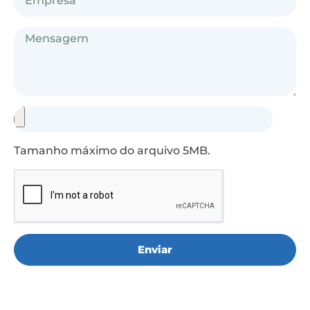
Tamanho máximo do arquivo 5MB.
Enviar