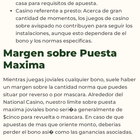
casa para requisitos de apuesta.
Casino referente a presto: Acerca de gran
cantidad de momentos, los juegos de casino
sobre avispado no contribuyen para seguir los
instalaciones, aunque esto dependera de el
bono y los normas especificas.
Margen sobre Puesta
Maxima
Mientras juegas joviales cualquier bono, suele haber
un margen sobre la cantidad norma que puedes
situar por reverso o por mascara. Alrededor del
National Casino, nuestro limite sobre puesta
maxima joviales bono seri�a generalmente de
$cinco para revuelta o mascara. En caso de que
apuestas de mas que oriente monto, deberias
perder el bono asi� como las ganancias asociadas.