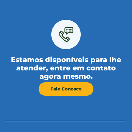
Estamos disponíveis para lhe
atender, entre em contato
agora mesmo.
Fale Conosco