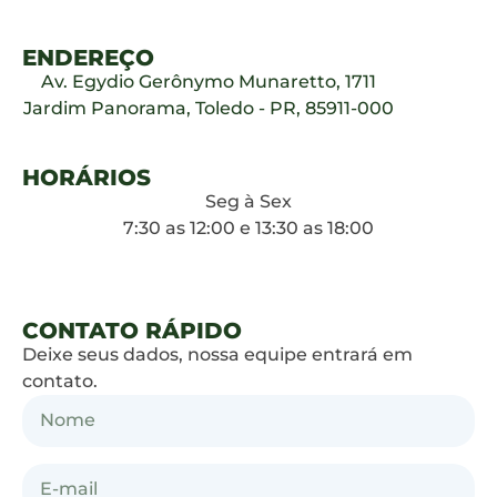
ENDEREÇO
Av. Egydio Gerônymo Munaretto, 1711
Jardim Panorama, Toledo - PR, 85911-000
HORÁRIOS
Seg à Sex
7:30 as 12:00 e 13:30 as 18:00
CONTATO RÁPIDO
Deixe seus dados, nossa equipe entrará em
contato.