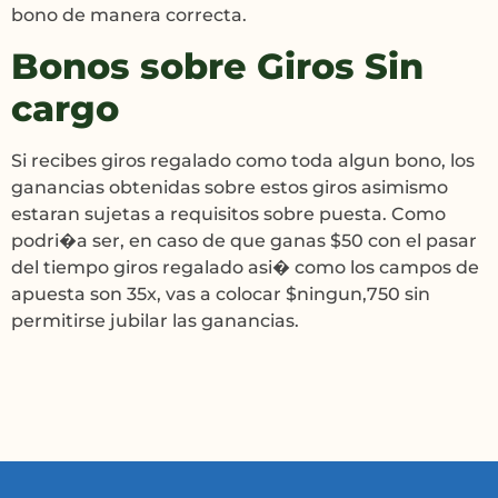
bono de manera correcta.
Bonos sobre Giros Sin
cargo
Si recibes giros regalado como toda algun bono, los
ganancias obtenidas sobre estos giros asimismo
estaran sujetas a requisitos sobre puesta. Como
podri�a ser, en caso de que ganas $50 con el pasar
del tiempo giros regalado asi� como los campos de
apuesta son 35x, vas a colocar $ningun,750 sin
permitirse jubilar las ganancias.