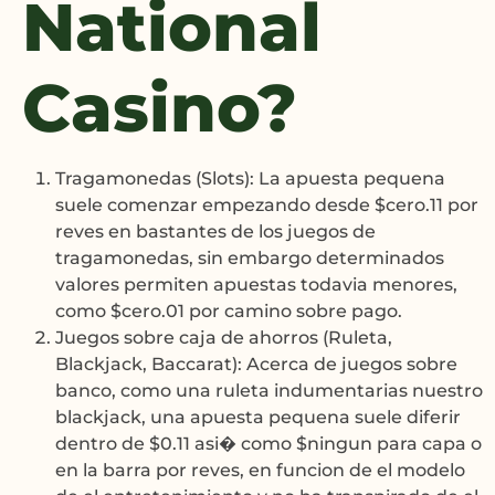
National
Casino?
Tragamonedas (Slots): La apuesta pequena
suele comenzar empezando desde $cero.11 por
reves en bastantes de los juegos de
tragamonedas, sin embargo determinados
valores permiten apuestas todavia menores,
como $cero.01 por camino sobre pago.
Juegos sobre caja de ahorros (Ruleta,
Blackjack, Baccarat): Acerca de juegos sobre
banco, como una ruleta indumentarias nuestro
blackjack, una apuesta pequena suele diferir
dentro de $0.11 asi� como $ningun para capa o
en la barra por reves, en funcion de el modelo